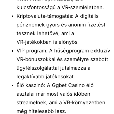
kulcsfontosságú a VR‑szemléletben.
Kriptovaluta‑támogatás: A digitális
pénznemek gyors és anonim fizetést
tesznek lehetővé, ami a
VR‑játékokban is előnyös.
VIP program: A hűségprogram exkluzív
VR‑bónuszokkal és személyre szabott
ügyfélszolgálattal jutalmazza a
legaktívabb játékosokat.
Élő kaszinó: A Ggbet Casino élő
asztalai már most valós időben
streamelnek, ami a VR‑környezetben
még hitelesebb lesz.