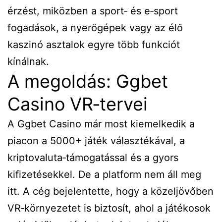
érzést, miközben a sport‑ és e‑sport
fogadások, a nyerőgépek vagy az élő
kaszinó asztalok egyre több funkciót
kínálnak.
A megoldás: Ggbet
Casino VR‑tervei
A Ggbet Casino már most kiemelkedik a
piacon a 5000+ játék választékával, a
kriptovaluta‑támogatással és a gyors
kifizetésekkel. De a platform nem áll meg
itt. A cég bejelentette, hogy a közeljövőben
VR‑környezetet is biztosít, ahol a játékosok