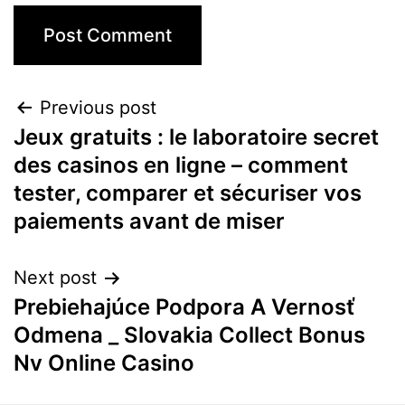
Previous post
Jeux gratuits : le laboratoire secret
des casinos en ligne – comment
tester, comparer et sécuriser vos
paiements avant de miser
Next post
Prebiehajúce Podpora A Vernosť
Odmena _ Slovakia Collect Bonus
Nv Online Casino