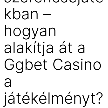
kban –
hogyan
alakítja át a
Ggbet Casino
a
játékélményt?