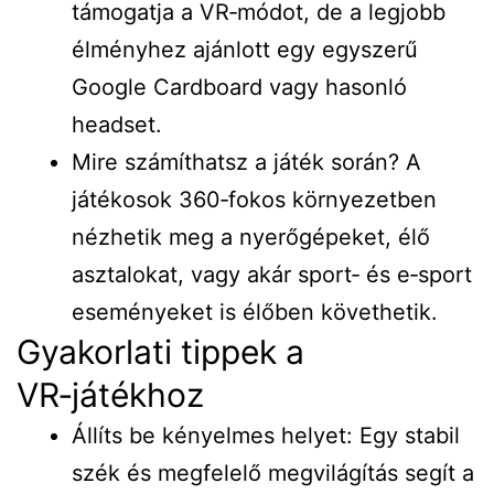
támogatja a VR‑módot, de a legjobb
élményhez ajánlott egy egyszerű
Google Cardboard vagy hasonló
headset.
Mire számíthatsz a játék során? A
játékosok 360‑fokos környezetben
nézhetik meg a nyerőgépeket, élő
asztalokat, vagy akár sport‑ és e‑sport
eseményeket is élőben követhetik.
Gyakorlati tippek a
VR‑játékhoz
Állíts be kényelmes helyet: Egy stabil
szék és megfelelő megvilágítás segít a