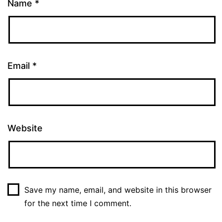
Name
*
Email
*
Website
Save my name, email, and website in this browser
for the next time I comment.