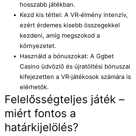
hosszabb játékban.
Kezd kis téttel: A VR‑élmény intenzív,
ezért érdemes kisebb összegekkel
kezdeni, amíg megszokod a
környezetet.
Használd a bónuszokat: A Ggbet
Casino üdvözlő és újratöltési bónuszai
kifejezetten a VR‑játékosok számára is
elérhetők.
Felelősségteljes játék –
miért fontos a
határkijelölés?