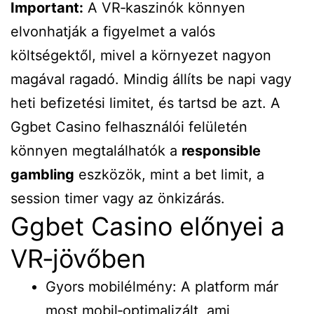
Important:
A VR‑kaszinók könnyen
elvonhatják a figyelmet a valós
költségektől, mivel a környezet nagyon
magával ragadó. Mindig állíts be napi vagy
heti befizetési limitet, és tartsd be azt. A
Ggbet Casino felhasználói felületén
könnyen megtalálhatók a
responsible
gambling
eszközök, mint a bet limit, a
session timer vagy az önkizárás.
Ggbet Casino előnyei a
VR‑jövőben
Gyors mobilélmény: A platform már
most mobil‑optimalizált, ami