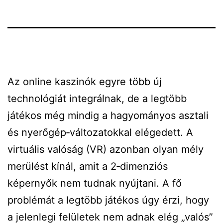
Az online kaszinók egyre több új
technológiát integrálnak, de a legtöbb
játékos még mindig a hagyományos asztali
és nyerőgép‑változatokkal elégedett. A
virtuális valóság (VR) azonban olyan mély
merülést kínál, amit a 2‑dimenziós
képernyők nem tudnak nyújtani. A fő
problémát a legtöbb játékos úgy érzi, hogy
a jelenlegi felületek nem adnak elég „valós”