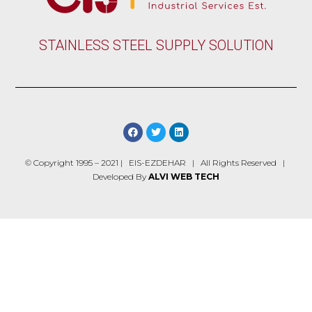
STAINLESS STEEL SUPPLY SOLUTION
© Copyright 1995 – 2021 | EIS-EZDEHAR | All Rights Reserved |
Developed By
ALVI WEB TECH