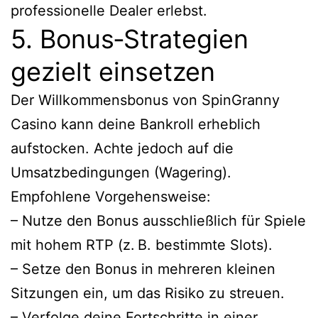
professionelle Dealer erlebst.
5. Bonus‑Strategien
gezielt einsetzen
Der Willkommensbonus von SpinGranny
Casino kann deine Bankroll erheblich
aufstocken. Achte jedoch auf die
Umsatzbedingungen (Wagering).
Empfohlene Vorgehensweise:
– Nutze den Bonus ausschließlich für Spiele
mit hohem RTP (z. B. bestimmte Slots).
– Setze den Bonus in mehreren kleinen
Sitzungen ein, um das Risiko zu streuen.
– Verfolge deine Fortschritte in einer