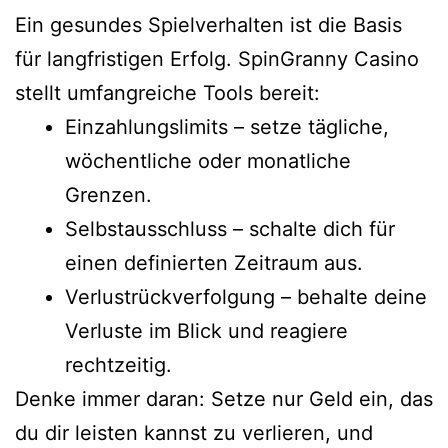
Ein gesundes Spielverhalten ist die Basis
für langfristigen Erfolg. SpinGranny Casino
stellt umfangreiche Tools bereit:
Einzahlungslimits – setze tägliche,
wöchentliche oder monatliche
Grenzen.
Selbstausschluss – schalte dich für
einen definierten Zeitraum aus.
Verlustrückverfolgung – behalte deine
Verluste im Blick und reagiere
rechtzeitig.
Denke immer daran: Setze nur Geld ein, das
du dir leisten kannst zu verlieren, und