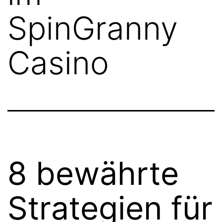
SpinGranny
Casino
8 bewährte
Strategien für