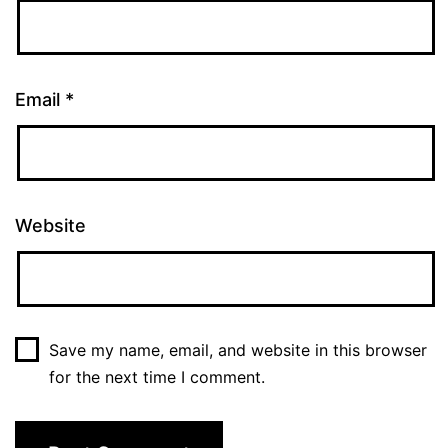
Email
*
Website
Save my name, email, and website in this browser
for the next time I comment.