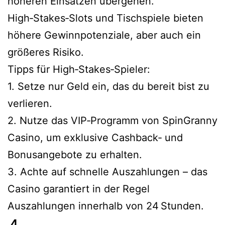
höheren Einsätzen übergehen.
High‑Stakes‑Slots und Tischspiele bieten
höhere Gewinnpotenziale, aber auch ein
größeres Risiko.
Tipps für High‑Stakes‑Spieler:
1. Setze nur Geld ein, das du bereit bist zu
verlieren.
2. Nutze das VIP‑Programm von SpinGranny
Casino, um exklusive Cashback‑ und
Bonusangebote zu erhalten.
3. Achte auf schnelle Auszahlungen – das
Casino garantiert in der Regel
Auszahlungen innerhalb von 24 Stunden.