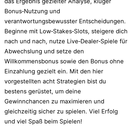
das Ergebnis gezielter Analyse, kluger
Bonus‑Nutzung und
verantwortungsbewusster Entscheidungen.
Beginne mit Low‑Stakes‑Slots, steigere dich
nach und nach, nutze Live‑Dealer‑Spiele für
Abwechslung und setze den
Willkommensbonus sowie den Bonus ohne
Einzahlung gezielt ein. Mit den hier
vorgestellten acht Strategien bist du
bestens gerüstet, um deine
Gewinnchancen zu maximieren und
gleichzeitig sicher zu spielen. Viel Erfolg
und viel Spaß beim Spielen!