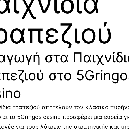
αιχνίδια
ραπεζιού
αγωγή στα Παιχνίδι
πεζιού στο 5Gringo
ino
νίδια τραπεζιού αποτελούν τον κλασικό πυρήν
και το 5Gringos casino προσφέρει μια ευρεία 
λογές για τους λάτρεις της στρατηγικής και τη