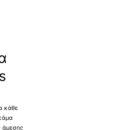
α
s
α κάθε
γκάμα
ς άμεσης