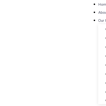
Hom
Abou
Our 