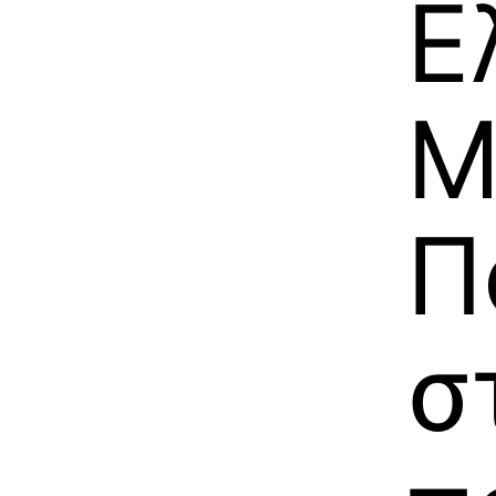
Ε
Μ
Π
σ