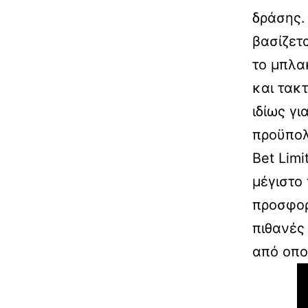
δράσης.
βασίζετα
το μπλα
και τακτ
ιδίως γι
προϋπολ
Bet Limi
μέγιστο
προσφορ
πιθανές
από οπο