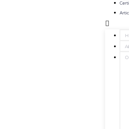
Cert
Artic
H
A
O