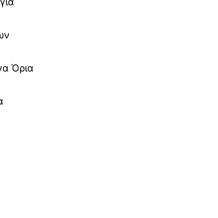
για
των
να Όρια
α