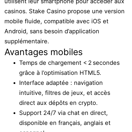
utilisent leur smartphone pour accéder aux
casinos. Stake Casino propose une version
mobile fluide, compatible avec iOS et
Android, sans besoin d’application
supplémentaire.
Avantages mobiles
Temps de chargement < 2 secondes
grâce à l’optimisation HTML5.
Interface adaptée : navigation
intuitive, filtres de jeux, et accès
direct aux dépôts en crypto.
Support 24/7 via chat en direct,
disponible en français, anglais et