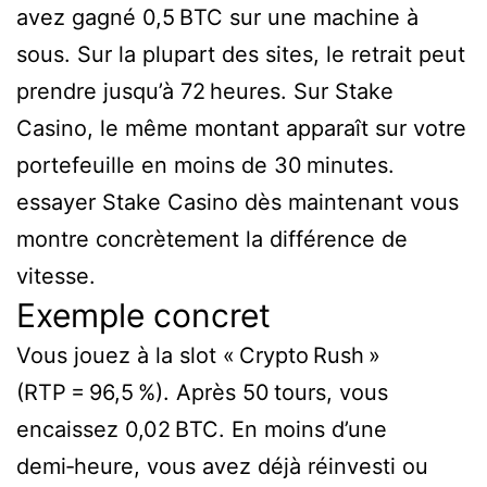
avez gagné 0,5 BTC sur une machine à
sous. Sur la plupart des sites, le retrait peut
prendre jusqu’à 72 heures. Sur Stake
Casino, le même montant apparaît sur votre
portefeuille en moins de 30 minutes.
essayer Stake Casino dès maintenant vous
montre concrètement la différence de
vitesse.
Exemple concret
Vous jouez à la slot « Crypto Rush »
(RTP = 96,5 %). Après 50 tours, vous
encaissez 0,02 BTC. En moins d’une
demi‑heure, vous avez déjà réinvesti ou