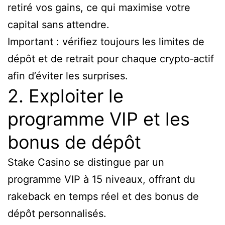
retiré vos gains, ce qui maximise votre
capital sans attendre.
Important : vérifiez toujours les limites de
dépôt et de retrait pour chaque crypto‑actif
afin d’éviter les surprises.
2. Exploiter le
programme VIP et les
bonus de dépôt
Stake Casino se distingue par un
programme VIP à 15 niveaux, offrant du
rakeback en temps réel et des bonus de
dépôt personnalisés.