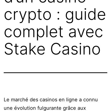
crypto : guide
complet avec
Stake Casino
Le marché des casinos en ligne a connu
une évolution fulgurante grâce aux