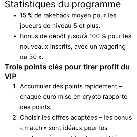
Statistiques du programme
15 % de rakeback moyen pour les
joueurs de niveau 5 et plus.
Bonus de dépôt jusqu’à 100 % pour les
nouveaux inscrits, avec un wagering
de 30 x.
Trois points clés pour tirer profit du
VIP
Accumuler des points rapidement –
chaque euro misé en crypto rapporte
des points.
Choisir les offres adaptées – les bonus
« match » sont idéaux pour les