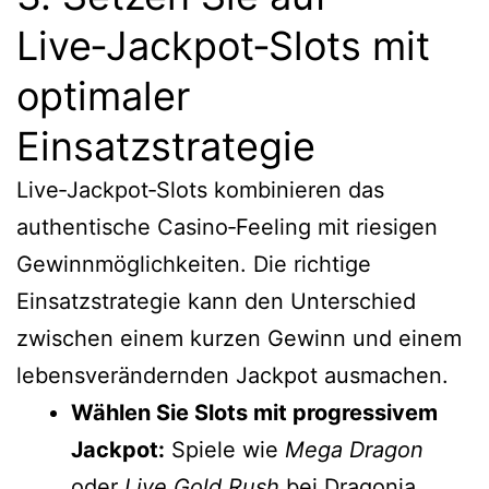
Live‑Jackpot‑Slots mit
optimaler
Einsatzstrategie
Live‑Jackpot‑Slots kombinieren das
authentische Casino‑Feeling mit riesigen
Gewinnmöglichkeiten. Die richtige
Einsatzstrategie kann den Unterschied
zwischen einem kurzen Gewinn und einem
lebensverändernden Jackpot ausmachen.
Wählen Sie Slots mit progressivem
Jackpot:
Spiele wie
Mega Dragon
oder
Live Gold Rush
bei Dragonia