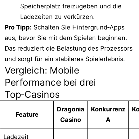
Speicherplatz freizugeben und die
Ladezeiten zu verkürzen.
Pro Tipp:
Schalten Sie Hintergrund‑Apps
aus, bevor Sie mit dem Spielen beginnen.
Das reduziert die Belastung des Prozessors
und sorgt für ein stabileres Spielerlebnis.
Vergleich: Mobile
Performance bei drei
Top‑Casinos
Dragonia
Konkurrenz
Ko
Feature
Casino
A
Ladezeit