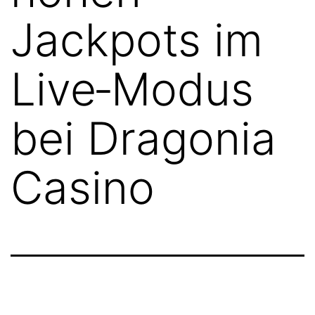
Jackpots im
Live‑Modus
bei Dragonia
Casino