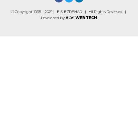
© Copyright 1995 – 2021 | EIS-EZDEHAR | All Rights Reserved |
Developed By
ALVI WEB TECH