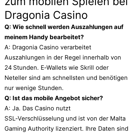
zum mobilen Spielen bei
Dragonia Casino
Q: Wie schnell werden Auszahlungen auf
meinem Handy bearbeitet?
A: Dragonia Casino verarbeitet
Auszahlungen in der Regel innerhalb von
24 Stunden. E‑Wallets wie Skrill oder
Neteller sind am schnellsten und benötigen
nur wenige Stunden.
Q: Ist das mobile Angebot sicher?
A: Ja. Das Casino nutzt
SSL‑Verschlüsselung und ist von der Malta
Gaming Authority lizenziert. Ihre Daten sind