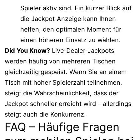
Spieler aktiv sind. Ein kurzer Blick auf
die Jackpot‑Anzeige kann Ihnen
helfen, den optimalen Moment für
einen höheren Einsatz zu wählen.
Did You Know?
Live‑Dealer‑Jackpots
werden häufig von mehreren Tischen
gleichzeitig gespeist. Wenn Sie an einem
Tisch mit hoher Spielerzahl teilnehmen,
steigt die Wahrscheinlichkeit, dass der
Jackpot schneller erreicht wird – allerdings
steigt auch die Konkurrenz.
FAQ – Häufige Fragen