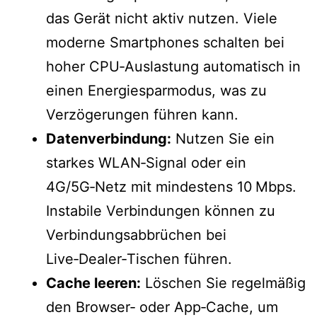
das Gerät nicht aktiv nutzen. Viele
moderne Smartphones schalten bei
hoher CPU‑Auslastung automatisch in
einen Energiesparmodus, was zu
Verzögerungen führen kann.
Datenverbindung:
Nutzen Sie ein
starkes WLAN‑Signal oder ein
4G/5G‑Netz mit mindestens 10 Mbps.
Instabile Verbindungen können zu
Verbindungsabbrüchen bei
Live‑Dealer‑Tischen führen.
Cache leeren:
Löschen Sie regelmäßig
den Browser‑ oder App‑Cache, um