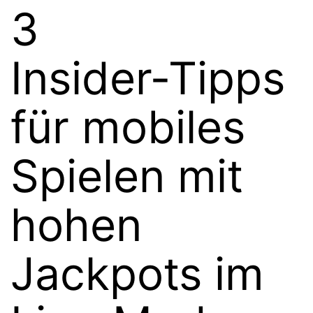
3
Insider‑Tipps
für mobiles
Spielen mit
hohen
Jackpots im