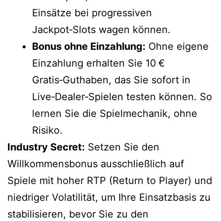
Einsätze bei progressiven
Jackpot‑Slots wagen können.
Bonus ohne Einzahlung:
Ohne eigene
Einzahlung erhalten Sie 10 €
Gratis‑Guthaben, das Sie sofort in
Live‑Dealer‑Spielen testen können. So
lernen Sie die Spielmechanik, ohne
Risiko.
Industry Secret:
Setzen Sie den
Willkommensbonus ausschließlich auf
Spiele mit hoher RTP (Return to Player) und
niedriger Volatilität, um Ihre Einsatzbasis zu
stabilisieren, bevor Sie zu den