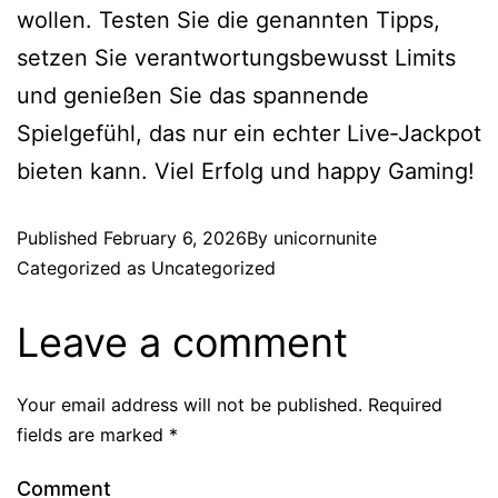
wollen. Testen Sie die genannten Tipps,
setzen Sie verantwortungsbewusst Limits
und genießen Sie das spannende
Spielgefühl, das nur ein echter Live‑Jackpot
bieten kann. Viel Erfolg und happy Gaming!
Published
February 6, 2026
By
unicornunite
Categorized as
Uncategorized
Leave a comment
Your email address will not be published.
Required
fields are marked
*
Comment