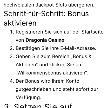
hochvolatilen Jackpot‑Slots übergehen.
Schritt‑für‑Schritt: Bonus
aktivieren
Registrieren Sie sich auf der Startseite
von
Dragonia Casino
.
Bestätigen Sie Ihre E‑Mail-Adresse.
Gehen Sie zum Bereich „Bonus &
Aktionen“ und klicken Sie auf
„Willkommensbonus aktivieren“.
Der Bonus wird Ihrem Konto
gutgeschrieben und steht sofort zur
Verfügung.
3. Setzen Sie auf