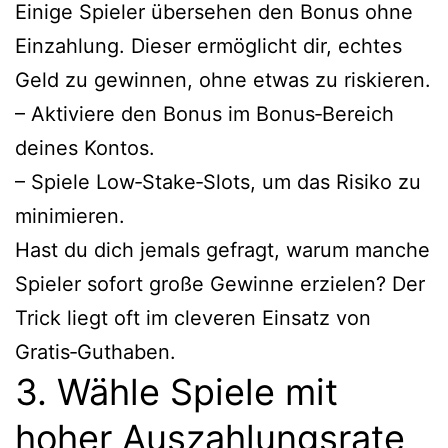
Einige Spieler übersehen den Bonus ohne
Einzahlung. Dieser ermöglicht dir, echtes
Geld zu gewinnen, ohne etwas zu riskieren.
– Aktiviere den Bonus im Bonus‑Bereich
deines Kontos.
– Spiele Low‑Stake‑Slots, um das Risiko zu
minimieren.
Hast du dich jemals gefragt, warum manche
Spieler sofort große Gewinne erzielen? Der
Trick liegt oft im cleveren Einsatz von
Gratis‑Guthaben.
3. Wähle Spiele mit
hoher Auszahlungsrate