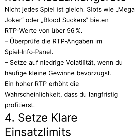
Nicht jedes Spiel ist gleich. Slots wie „Mega
Joker“ oder „Blood Suckers“ bieten
RTP‑Werte von über 96 %.
– Überprüfe die RTP‑Angaben im
Spiel‑Info‑Panel.
– Setze auf niedrige Volatilität, wenn du
häufige kleine Gewinne bevorzugst.
Ein hoher RTP erhöht die
Wahrscheinlichkeit, dass du langfristig
profitierst.
4. Setze Klare
Einsatzlimits