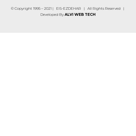
© Copyright 1995 – 2021 | EIS-EZDEHAR | All Rights Reserved |
Developed By
ALVI WEB TECH