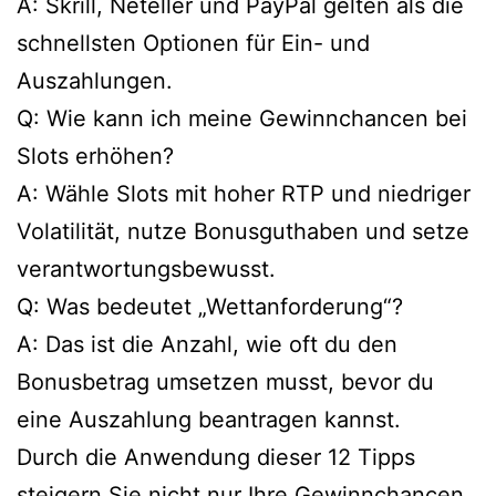
A: Skrill, Neteller und PayPal gelten als die
schnellsten Optionen für Ein- und
Auszahlungen.
Q: Wie kann ich meine Gewinnchancen bei
Slots erhöhen?
A: Wähle Slots mit hoher RTP und niedriger
Volatilität, nutze Bonusguthaben und setze
verantwortungsbewusst.
Q: Was bedeutet „Wettanforderung“?
A: Das ist die Anzahl, wie oft du den
Bonusbetrag umsetzen musst, bevor du
eine Auszahlung beantragen kannst.
Durch die Anwendung dieser 12 Tipps
steigern Sie nicht nur Ihre Gewinnchancen,