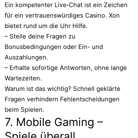
Ein kompetenter Live‑Chat ist ein Zeichen
für ein vertrauenswürdiges Casino. Xon
bietet rund um die Uhr Hilfe.
– Stelle deine Fragen zu
Bonusbedingungen oder Ein- und
Auszahlungen.
– Erhalte sofortige Antworten, ohne lange
Wartezeiten.
Warum ist das wichtig? Schnell geklärte
Fragen verhindern Fehlentscheidungen
beim Spielen.
7. Mobile Gaming –
Spiele überall