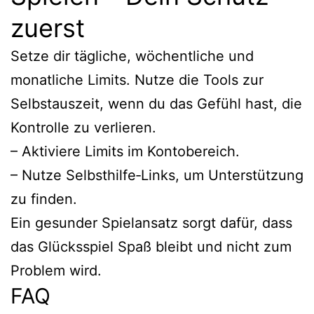
zuerst
Setze dir tägliche, wöchentliche und
monatliche Limits. Nutze die Tools zur
Selbstauszeit, wenn du das Gefühl hast, die
Kontrolle zu verlieren.
– Aktiviere Limits im Kontobereich.
– Nutze Selbsthilfe‑Links, um Unterstützung
zu finden.
Ein gesunder Spielansatz sorgt dafür, dass
das Glücksspiel Spaß bleibt und nicht zum
Problem wird.
FAQ