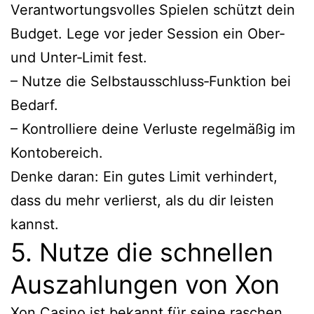
Verantwortungsvolles Spielen schützt dein
Budget. Lege vor jeder Session ein Ober‑
und Unter‑Limit fest.
– Nutze die Selbstausschluss‑Funktion bei
Bedarf.
– Kontrolliere deine Verluste regelmäßig im
Kontobereich.
Denke daran: Ein gutes Limit verhindert,
dass du mehr verlierst, als du dir leisten
kannst.
5. Nutze die schnellen
Auszahlungen von Xon
Xon Casino ist bekannt für seine raschen