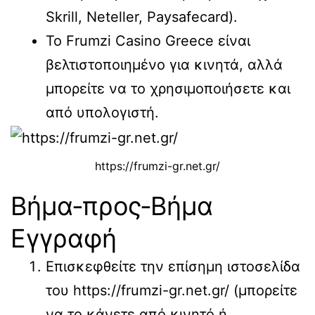
Skrill, Neteller, Paysafecard).
Το Frumzi Casino Greece είναι
βελτιστοποιημένο για κινητά, αλλά
μπορείτε να το χρησιμοποιήσετε και
από υπολογιστή.
https://frumzi-gr.net.gr/
Βήμα‑προς‑Βήμα
Εγγραφή
Επισκεφθείτε την επίσημη ιστοσελίδα
του
https://frumzi-gr.net.gr/
(μπορείτε
να το κάνετε από κινητό ή