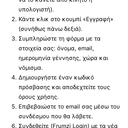
υπολογιστή).
Κάντε κλικ στο κουμπί «Εγγραφή»
(συνήθως πάνω δεξιά).
Συμπληρώστε τη φόρμα με τα
στοιχεία σας: όνομα, email,
ημερομηνία γέννησης, χώρα και
νόμισμα.
Δημιουργήστε έναν κωδικό
πρόσβασης και αποδεχτείτε τους
όρους χρήσης.
Επιβεβαιώστε το email σας μέσω του
συνδέσμου που θα λάβετε.
Συνδεθείτε (Frumzi Login) με τα νέα