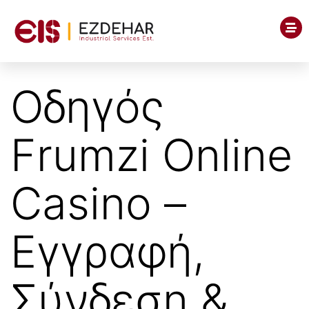
Οδηγός
Frumzi Online
Casino –
Εγγραφή,
Σύνδεση &