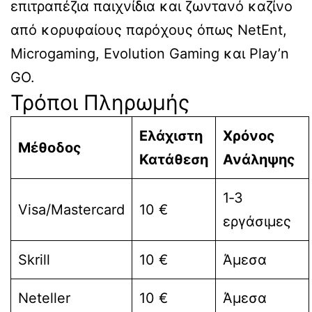
επιτραπέζια παιχνίδια και ζωντανό καζίνο
από κορυφαίους παρόχους όπως NetEnt,
Microgaming, Evolution Gaming και Play’n
GO.
Τρόποι Πληρωμής
Ελάχιστη
Χρόνος
Μέθοδος
Κατάθεση
Ανάληψης
1‑3
Visa/Mastercard
10 €
εργάσιμες
Skrill
10 €
Άμεσα
Neteller
10 €
Άμεσα