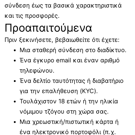
σύνδεση έως τα βασικά χαρακτηριστικά
και τις προσφορές.
Προαπαιτούμενα
Πριν ξεκινήσετε, βεβαιωθείτε ότι έχετε:
Μια σταθερή σύνδεση στο διαδίκτυο.
Ένα έγκυρο email και έναν αριθμό
τηλεφώνου.
Ένα δελτίο ταυτότητας ή διαβατήριο
για την επαλήθευση (KYC).
Τουλάχιστον 18 ετών ή την ηλικία
νόμιμου τζόγου στη χώρα σας.
Μια χρεωστική/πιστωτική κάρτα ή
ένα ηλεκτρονικό πορτοφόλι (π.χ.