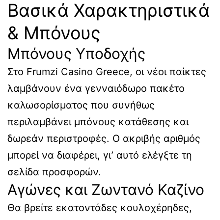
Βασικά Χαρακτηριστικά
& Μπόνους
Μπόνους Υποδοχής
Στο Frumzi Casino Greece, οι νέοι παίκτες
λαμβάνουν ένα γενναιόδωρο πακέτο
καλωσορίσματος που συνήθως
περιλαμβάνει μπόνους κατάθεσης και
δωρεάν περιστροφές. Ο ακριβής αριθμός
μπορεί να διαφέρει, γι’ αυτό ελέγξτε τη
σελίδα προσφορών.
Αγώνες και Ζωντανό Καζίνο
Θα βρείτε εκατοντάδες κουλοχέρηδες,