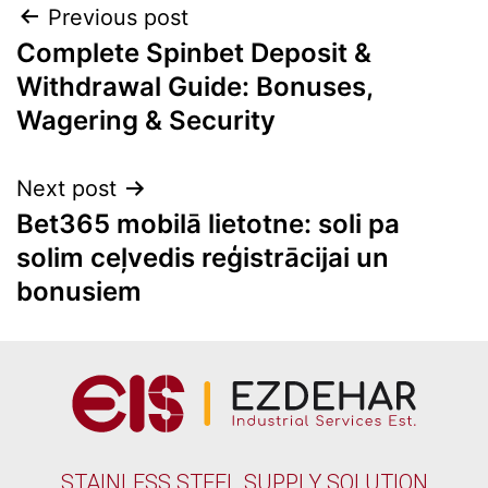
Previous post
Complete Spinbet Deposit &
Withdrawal Guide: Bonuses,
Wagering & Security
Next post
Bet365 mobilā lietotne: soli pa
solim ceļvedis reģistrācijai un
bonusiem
STAINLESS STEEL SUPPLY SOLUTION