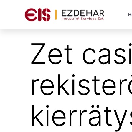
H
Zet cas
rekister
kierrät