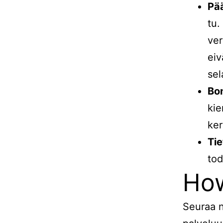
Pää
tu.
ver
eiv
sel
Bo
kie
ker
Tie
tod
How
Seuraa n