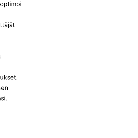
ioptimoi
täjät
u
tukset.
nen
si.