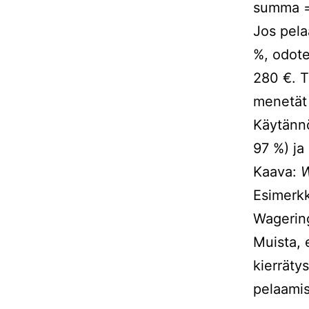
summa =
Jos pela
%, odote
280 €. T
menetät 
Käytännö
97 %) ja 
Kaava:
W
Esimerkk
Wagering
Muista, e
kierräty
pelaamis