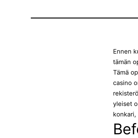
Ennen ku
tämän op
Tämä opa
casino o
rekister
yleiset 
konkari,
Bef