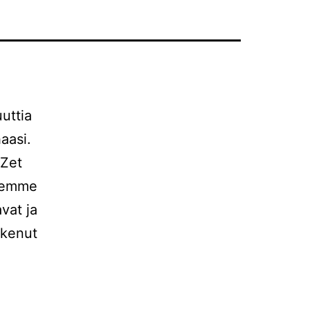
uuttia
aasi.
 Zet
elemme
vat ja
okenut