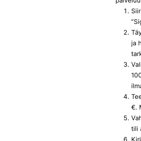
palveluu
Sii
”Si
Täy
ja 
tar
Val
100
ilm
Tee
€. 
Vah
til
Kir