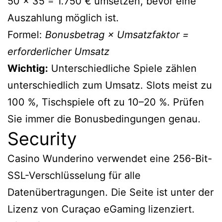
50 × 35 = 1.750 € umsetzen, bevor eine
Auszahlung möglich ist.
Formel:
Bonusbetrag × Umsatzfaktor =
erforderlicher Umsatz
Wichtig:
Unterschiedliche Spiele zählen
unterschiedlich zum Umsatz. Slots meist zu
100 %, Tischspiele oft zu 10–20 %. Prüfen
Sie immer die Bonusbedingungen genau.
Security
Casino Wunderino verwendet eine 256-Bit-
SSL-Verschlüsselung für alle
Datenübertragungen. Die Seite ist unter der
Lizenz von Curaçao eGaming lizenziert.