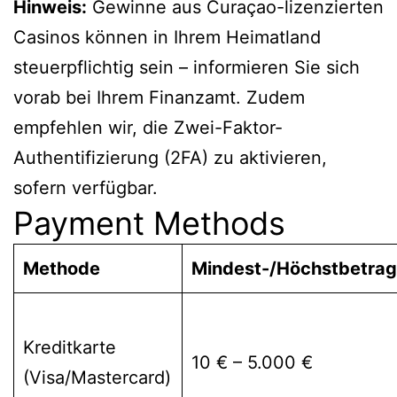
Hinweis:
Gewinne aus Curaçao-lizenzierten
Casinos können in Ihrem Heimatland
steuerpflichtig sein – informieren Sie sich
vorab bei Ihrem Finanzamt. Zudem
empfehlen wir, die Zwei-Faktor-
Authentifizierung (2FA) zu aktivieren,
sofern verfügbar.
Payment Methods
Methode
Mindest-/Höchstbetrag
Kreditkarte
10 € – 5.000 €
(Visa/Mastercard)