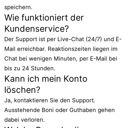
speichern.
Wie funktioniert der
Kundenservice?
Der Support ist per Live-Chat (24/7) und E-
Mail erreichbar. Reaktionszeiten liegen im
Chat bei wenigen Minuten, per E-Mail bei
bis zu 24 Stunden.
Kann ich mein Konto
löschen?
Ja, kontaktieren Sie den Support.
Ausstehende Boni oder Guthaben gehen
dabei verloren.