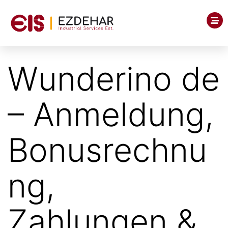
Wunderino de
– Anmeldung,
Bonusrechnu
ng,
Zahlungen &