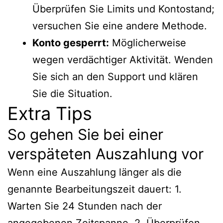
Überprüfen Sie Limits und Kontostand;
versuchen Sie eine andere Methode.
Konto gesperrt:
Möglicherweise
wegen verdächtiger Aktivität. Wenden
Sie sich an den Support und klären
Sie die Situation.
Extra Tips
So gehen Sie bei einer
verspäteten Auszahlung vor
Wenn eine Auszahlung länger als die
genannte Bearbeitungszeit dauert: 1.
Warten Sie 24 Stunden nach der