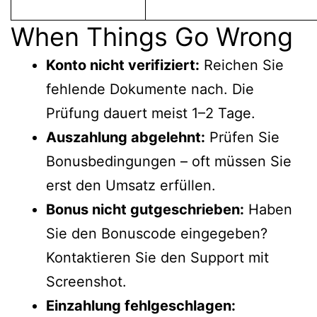
When Things Go Wrong
Konto nicht verifiziert:
Reichen Sie
fehlende Dokumente nach. Die
Prüfung dauert meist 1–2 Tage.
Auszahlung abgelehnt:
Prüfen Sie
Bonusbedingungen – oft müssen Sie
erst den Umsatz erfüllen.
Bonus nicht gutgeschrieben:
Haben
Sie den Bonuscode eingegeben?
Kontaktieren Sie den Support mit
Screenshot.
Einzahlung fehlgeschlagen: