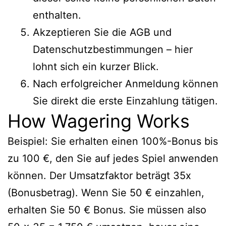
enthalten.
Akzeptieren Sie die AGB und
Datenschutzbestimmungen – hier
lohnt sich ein kurzer Blick.
Nach erfolgreicher Anmeldung können
Sie direkt die erste Einzahlung tätigen.
How Wagering Works
Beispiel: Sie erhalten einen 100%-Bonus bis
zu 100 €, den Sie auf jedes Spiel anwenden
können. Der Umsatzfaktor beträgt 35x
(Bonusbetrag). Wenn Sie 50 € einzahlen,
erhalten Sie 50 € Bonus. Sie müssen also