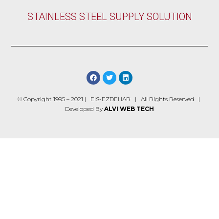
STAINLESS STEEL SUPPLY SOLUTION
© Copyright 1995 – 2021 | EIS-EZDEHAR | All Rights Reserved |
Developed By
ALVI WEB TECH