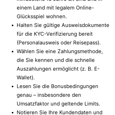
einem Land mit legalem Online-
Glücksspiel wohnen.
Halten Sie gültige Ausweisdokumente
für die KYC-Verifizierung bereit
(Personalausweis oder Reisepass).
Wählen Sie eine Zahlungsmethode,
die Sie kennen und die schnelle
Auszahlungen ermöglicht (z. B. E-
Wallet).
Lesen Sie die Bonusbedingungen
genau – insbesondere den
Umsatzfaktor und geltende Limits.
Notieren Sie Ihre Kundendaten und