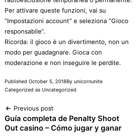
l’autoesclusione temporanea o permanente.
Per attivare queste funzioni, vai su
“Impostazioni account” e seleziona “Gioco
responsabile”.
Ricorda: il gioco è un divertimento, non un
modo per guadagnare. Gioca con
moderazione e non inseguire le perdite.
Published
October 5, 2018
By
unicornunite
Categorized as
Uncategorized
Previous post
Guía completa de Penalty Shoot
Out casino – Cómo jugar y ganar