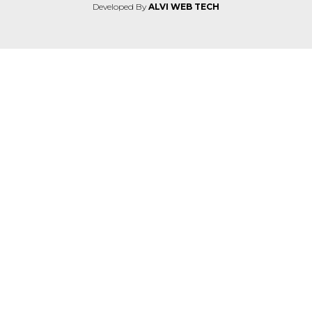
Developed By
ALVI WEB TECH