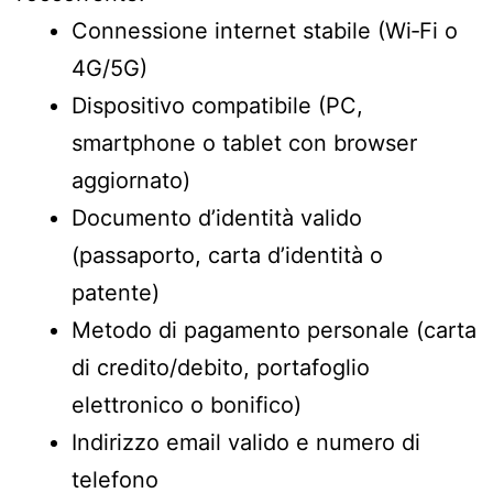
Connessione internet stabile (Wi‑Fi o
4G/5G)
Dispositivo compatibile (PC,
smartphone o tablet con browser
aggiornato)
Documento d’identità valido
(passaporto, carta d’identità o
patente)
Metodo di pagamento personale (carta
di credito/debito, portafoglio
elettronico o bonifico)
Indirizzo email valido e numero di
telefono