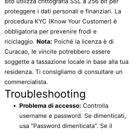
sito utilizza crittografia SSL a 256 bit per
proteggere i dati personali e finanziari. La
procedura KYC (Know Your Customer) è
obbligatoria per prevenire frodi e
riciclaggio.
Nota:
Poiché la licenza è di
Curacao, le vincite potrebbero essere
soggette a tassazione locale in base alla tua
residenza. Ti consigliamo di consultare un
commercialista.
Troubleshooting
Problema di accesso:
Controlla
username e password. Se dimenticati,
usa “Password dimenticata”. Se il