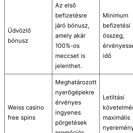
Az első
befizetésre
Minimum
járó bónusz,
befizetési
Üdvözlő
amely akár
összeg,
bónusz
100%-os
érvényess
meccset is
idő
jelenthet.
Meghatározott
nyerőgépekre
Letiltási
érvényes
Weiss casino
követelmé
ingyenes
free spins
maximális
pörgetések
nyeremén
promóciós