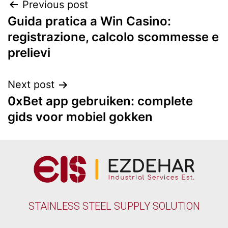
Previous post
Guida pratica a Win Casino:
registrazione, calcolo scommesse e
prelievi
Next post
0xBet app gebruiken: complete
gids voor mobiel gokken
STAINLESS STEEL SUPPLY SOLUTION