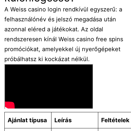
A Weiss casino login rendkívül egyszerű: a
felhasználónév és jelszó megadása után
azonnal eléred a játékokat. Az oldal
rendszeresen kínál Weiss casino free spins
promóciókat, amelyekkel új nyerőgépeket
próbálhatsz ki kockázat nélkül.
Ajánlat típusa
Leírás
Feltételek