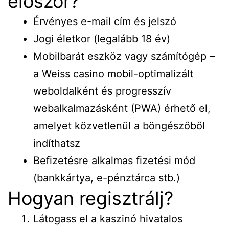
először?
Érvényes e-mail cím és jelszó
Jogi életkor (legalább 18 év)
Mobilbarát eszköz vagy számítógép –
a Weiss casino mobil-optimalizált
weboldalként és progresszív
webalkalmazásként (PWA) érhető el,
amelyet közvetlenül a böngészőből
indíthatsz
Befizetésre alkalmas fizetési mód
(bankkártya, e-pénztárca stb.)
Hogyan regisztrálj?
Látogass el a kaszinó hivatalos