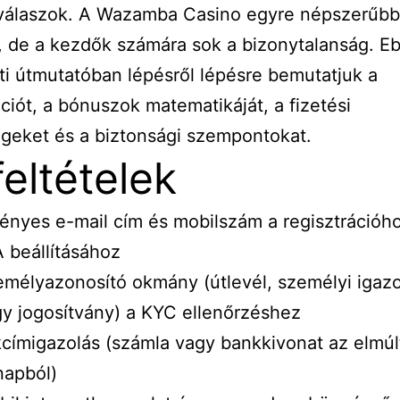
 válaszok. A Wazamba Casino egyre népszerűbb
, de a kezdők számára sok a bizonytalanság. E
ti útmutatóban lépésről lépésre bemutatjuk a
ációt, a bónuszok matematikáját, a fizetési
geket és a biztonsági szempontokat.
feltételek
ényes e-mail cím és mobilszám a regisztrációh
 beállításához
mélyazonosító okmány (útlevél, személyi igaz
y jogosítvány) a KYC ellenőrzéshez
címigazolás (számla vagy bankkivonat az elmúl
napból)