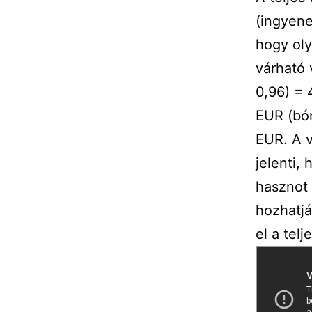
(ingyen
hogy oly
várható 
0,96) = 
EUR (bón
EUR. A v
jelenti,
hasznot
hozhatj
el a telj