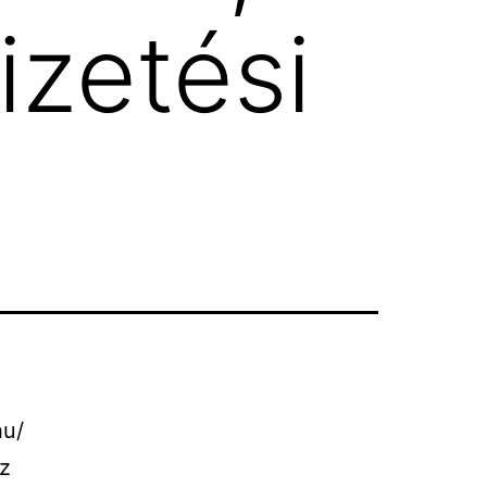
izetési
hu/
az