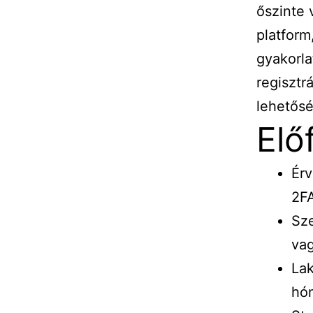
őszinte
platform
gyakorla
regisztr
lehetősé
Elő
Érv
2FA
Sze
vag
Lak
hó