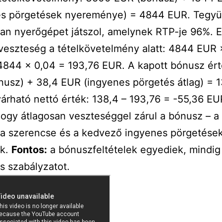
es pörgetések nyereménye) = 4844 EUR. Tegyük
an nyerőgépet játszol, amelynek RTP-je 96%. E
veszteség a tételkövetelmény alatt: 4844 EUR ×
4844 × 0,04 = 193,76 EUR. A kapott bónusz ér
usz) + 38,4 EUR (ingyenes pörgetés átlag) = 
árható nettó érték: 138,4 – 193,76 = -55,36 EU
 hogy átlagosan veszteséggel zárul a bónusz – a 
 a szerencse és a kedvező ingyenes pörgetése
ák.
Fontos:
a bónuszfeltételek egyediek, mindig
es szabályzatot.