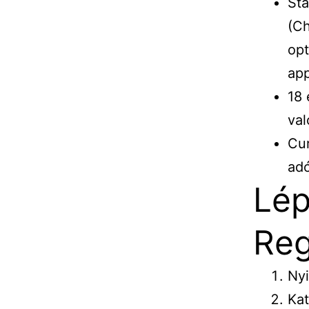
Sta
(Ch
opt
ap
18 
val
Cur
adó
Lép
Reg
Ny
Kat