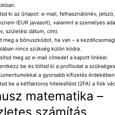
okban.
tsd ki az űrlapot: e-mail, felhasználónév, jelszó,
znem (EUR javasolt), valamint a személyes ad
v, születési dátum, cím).
d meg a bónuszkódot, ha van – a kezdőcsoma
alában nincs szükség külön kódra.
sítsd meg az e-mail címedet a kapott linkkel.
entkezz be és töltsd ki a profilodat a szükséges
umentumokkal a gyorsabb kifizetés érdekében
ítsd be a kétfaktoros hitelesítést (2FA) a fiók v
usz matematika –
zletes számítás