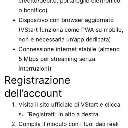
credito/debito, portafoglio elettronico
o bonifico)
Dispositivo con browser aggiornato
(VStart funziona come PWA su mobile,
non è necessaria un’app dedicata)
Connessione internet stabile (almeno
5 Mbps per streaming senza
interruzioni)
Registrazione
dell’account
Visita il sito ufficiale di VStart e clicca
su “Registrati” in alto a destra.
Compila il modulo con i tuoi dati reali