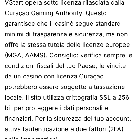
VStart opera sotto licenza rilasciata dalla
Curaçao Gaming Authority. Questo
garantisce che il casinò segue standard
minimi di trasparenza e sicurezza, ma non
offre la stessa tutela delle licenze europee
(MGA, AAMS). Consiglio: verifica sempre le
condizioni fiscali del tuo Paese; le vincite
da un casinò con licenza Curaçao
potrebbero essere soggette a tassazione
locale. Il sito utilizza crittografia SSL a 256
bit per proteggere i dati personali e
finanziari. Per la sicurezza del tuo account,
attiva l’autenticazione a due fattori (2FA)