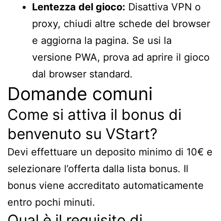
Lentezza del gioco:
Disattiva VPN o
proxy, chiudi altre schede del browser
e aggiorna la pagina. Se usi la
versione PWA, prova ad aprire il gioco
dal browser standard.
Domande comuni
Come si attiva il bonus di
benvenuto su VStart?
Devi effettuare un deposito minimo di 10€ e
selezionare l’offerta dalla lista bonus. Il
bonus viene accreditato automaticamente
entro pochi minuti.
Qual è il requisito di