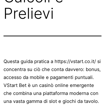
Prelievi
Questa guida pratica a
https://vstart.co.it/
si
concentra su ciò che conta davvero: bonus,
accesso da mobile e pagamenti puntuali.
VStart Bet è un casinò online emergente
che combina una piattaforma moderna con
una vasta gamma di slot e giochi da tavolo.