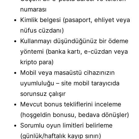
numarası
Kimlik belgesi (pasaport, ehliyet veya
nüfus cüzdanı)
Kullanmayı düşündüğünüz bir ödeme
yöntemi (banka kartı, e-cüzdan veya
kripto para)
Mobil veya masaüstü cihazınızın
uyumluluğu – site mobil tarayıcıda
sorunsuz çalışır
Mevcut bonus tekliflerini inceleme
(hoşgeldin bonusu, bedava dönüşler)
Sorumlu oyun limitleri belirleme
(günlük/haftalık kayıp sınırı)