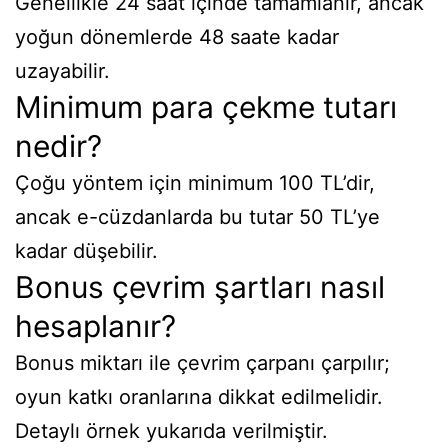
Genellikle 24 saat içinde tamamlanır, ancak
yoğun dönemlerde 48 saate kadar
uzayabilir.
Minimum para çekme tutarı
nedir?
Çoğu yöntem için minimum 100 TL’dir,
ancak e-cüzdanlarda bu tutar 50 TL’ye
kadar düşebilir.
Bonus çevrim şartları nasıl
hesaplanır?
Bonus miktarı ile çevrim çarpanı çarpılır;
oyun katkı oranlarına dikkat edilmelidir.
Detaylı örnek yukarıda verilmiştir.