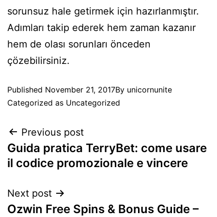
sorunsuz hale getirmek için hazırlanmıştır.
Adımları takip ederek hem zaman kazanır
hem de olası sorunları önceden
çözebilirsiniz.
Published
November 21, 2017
By
unicornunite
Categorized as
Uncategorized
Previous post
Guida pratica TerryBet: come usare
il codice promozionale e vincere
Next post
Ozwin Free Spins & Bonus Guide –