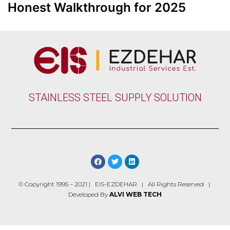
Honest Walkthrough for 2025
STAINLESS STEEL SUPPLY SOLUTION
© Copyright 1995 – 2021 | EIS-EZDEHAR | All Rights Reserved |
Developed By
ALVI WEB TECH