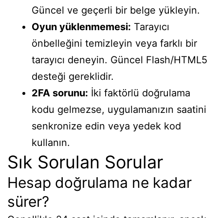
Güncel ve geçerli bir belge yükleyin.
Oyun yüklenmemesi:
Tarayıcı
önbelleğini temizleyin veya farklı bir
tarayıcı deneyin. Güncel Flash/HTML5
desteği gereklidir.
2FA sorunu:
İki faktörlü doğrulama
kodu gelmezse, uygulamanızın saatini
senkronize edin veya yedek kod
kullanın.
Sık Sorulan Sorular
Hesap doğrulama ne kadar
sürer?