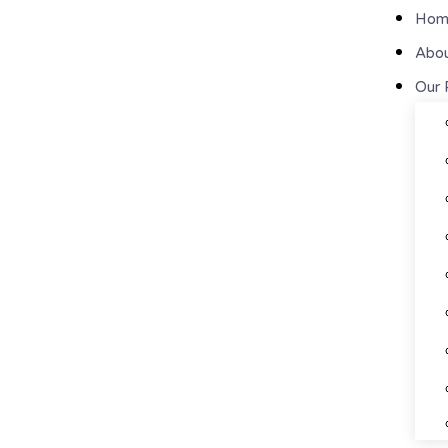
Hom
Abou
Our 