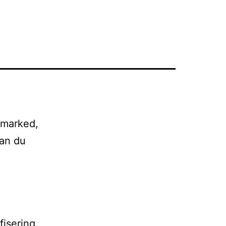
 marked,
dan du
fisering.