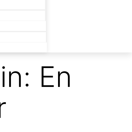
in: En
r