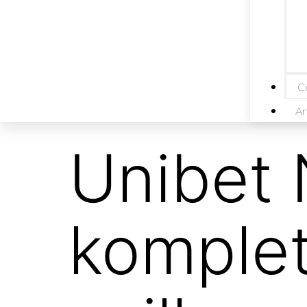
Ce
Ar
Unibet 
komplet