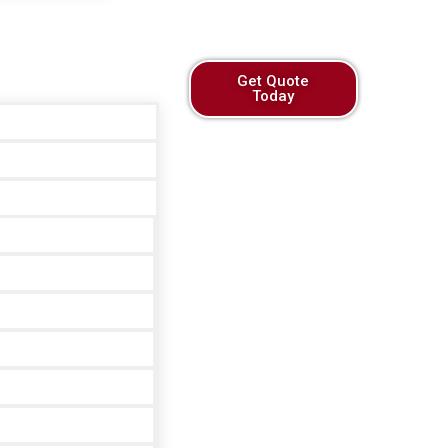
Get Quote
Today