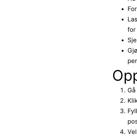
For
Las
for
Sje
Gjø
pen
Opp
Gå 
Kli
Fyl
po
Vel