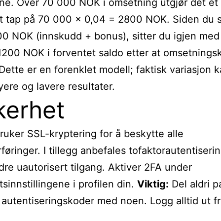
ne. Over 70 000 NOK i omsetning utgjør det et
t tap på 70 000 × 0,04 = 2800 NOK. Siden du s
0 NOK (innskudd + bonus), sitter du igjen med
200 NOK i forventet saldo etter at omsetningsk
 Dette er en forenklet modell; faktisk variasjon k
ere og lavere resultater.
kerhet
ruker SSL-kryptering for å beskytte alle
føringer. I tillegg anbefales tofaktorautentiseri
ndre uautorisert tilgang. Aktiver 2FA under
sinnstillingene i profilen din.
Viktig:
Del aldri p
er autentiseringskoder med noen. Logg alltid ut f