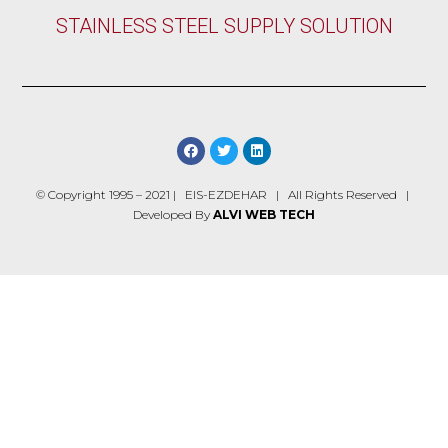
STAINLESS STEEL SUPPLY SOLUTION
© Copyright 1995 – 2021 | EIS-EZDEHAR | All Rights Reserved |
Developed By
ALVI WEB TECH