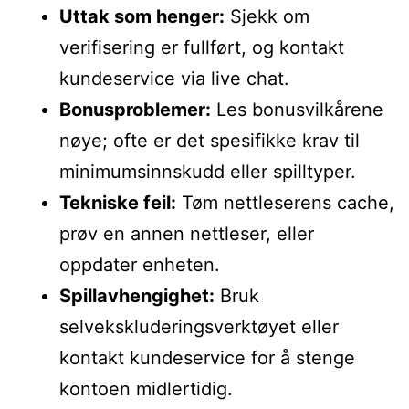
Uttak som henger:
Sjekk om
verifisering er fullført, og kontakt
kundeservice via live chat.
Bonusproblemer:
Les bonusvilkårene
nøye; ofte er det spesifikke krav til
minimumsinnskudd eller spilltyper.
Tekniske feil:
Tøm nettleserens cache,
prøv en annen nettleser, eller
oppdater enheten.
Spillavhengighet:
Bruk
selvekskluderingsverktøyet eller
kontakt kundeservice for å stenge
kontoen midlertidig.