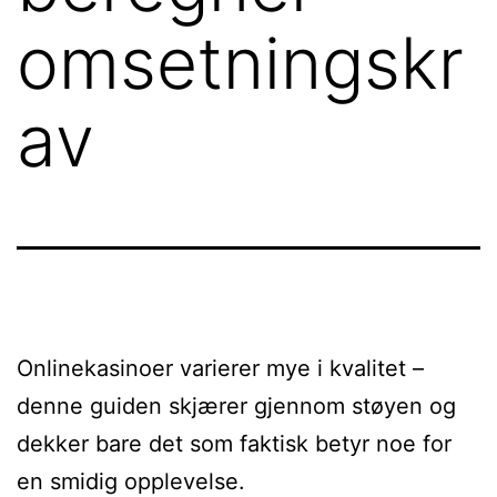
omsetningskr
av
Onlinekasinoer varierer mye i kvalitet –
denne guiden skjærer gjennom støyen og
dekker bare det som faktisk betyr noe for
en smidig opplevelse.