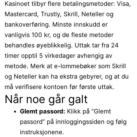
Kasinoet tilbyr flere betalingsmetoder: Visa,
Mastercard, Trustly, Skrill, Neteller og
bankoverføring. Minste innskudd er
vanligvis 100 kr, og de fleste metoder
behandles øyeblikkelig. Uttak tar fra 24
timer opptil 5 virkedager avhengig av
metode. Merk at e-lommebøker som Skrill
og Neteller kan ha ekstra gebyrer, og at du
må verifisere kontoen før første uttak.
Når noe går galt
Glemt passord:
Klikk på “Glemt
passord” på innloggingssiden og følg
instruksjonene.