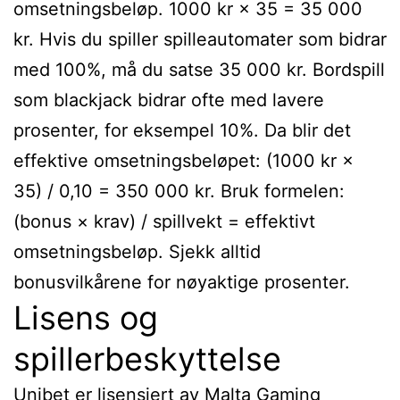
omsetningsbeløp. 1000 kr × 35 = 35 000
kr. Hvis du spiller spilleautomater som bidrar
med 100%, må du satse 35 000 kr. Bordspill
som blackjack bidrar ofte med lavere
prosenter, for eksempel 10%. Da blir det
effektive omsetningsbeløpet: (1000 kr ×
35) / 0,10 = 350 000 kr. Bruk formelen:
(bonus × krav) / spillvekt = effektivt
omsetningsbeløp. Sjekk alltid
bonusvilkårene for nøyaktige prosenter.
Lisens og
spillerbeskyttelse
Unibet er lisensiert av Malta Gaming