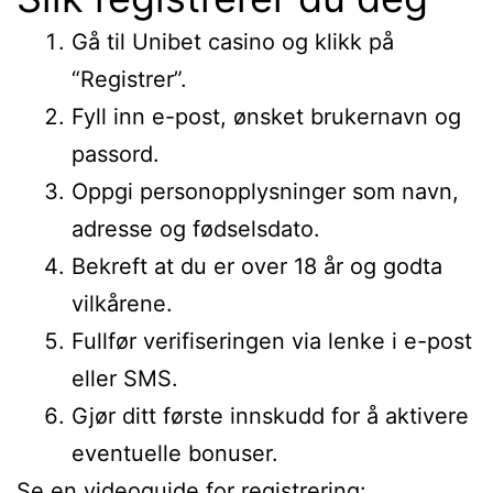
Gå til
Unibet casino
og klikk på
“Registrer”.
Fyll inn e-post, ønsket brukernavn og
passord.
Oppgi personopplysninger som navn,
adresse og fødselsdato.
Bekreft at du er over 18 år og godta
vilkårene.
Fullfør verifiseringen via lenke i e-post
eller SMS.
Gjør ditt første innskudd for å aktivere
eventuelle bonuser.
Se en videoguide for registrering: