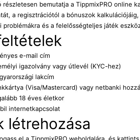
 részletesen bemutatja a TippmixPRO online k
tát, a regisztrációtól a bónuszok kalkulációjáig,
i problémákra és a felelősségteljes játék eszköz
feltételek
ényes e-mail cím
mélyi igazolvány vagy útlevél (KYC-hez)
yarországi lakcím
kkártya (Visa/Mastercard) vagy netbanki hozz
alább 18 éves életkor
bil internetkapcsolat
k létrehozása
ogass el a TippmixPRO weboldalára, és kattints