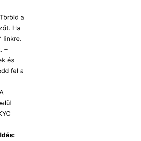
Töröld a
zőt. Ha
” linkre.
. –
ek és
edd fel a
A
elül
 KYC
ldás: