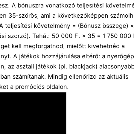
esz. A bónuszra vonatkozó teljesítési követelm
ően 35-szörös, ami a következőképpen számolh
A teljesítési követelmény = (Bónusz összege) ×
tési szorzó). Tehát: 50 000 Ft × 35 = 1 750 000 
get kell megforgatnod, mielőtt kivehetnéd a
yt. A játékok hozzájárulása eltérő: a nyerőgé
, az asztali játékok (pl. blackjack) alacsonyab
ban számítanak. Mindig ellenőrizd az aktuális
eket a promóciós oldalon.