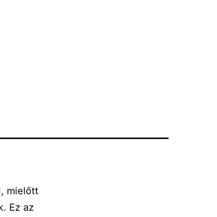
l, mielőtt
k. Ez az