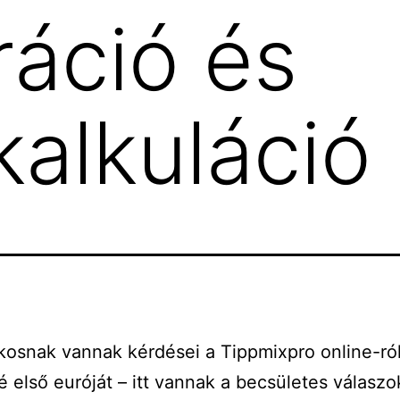
ráció és
alkuláció
ékosnak vannak kérdései a
Tippmixpro online
-ró
é első euróját – itt vannak a becsületes válaszo