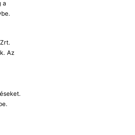
g a
ybe.
Zrt.
k. Az
éseket.
be.