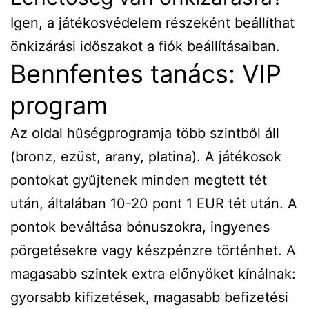
Igen, a játékosvédelem részeként beállíthat
önkizárási időszakot a fiók beállításaiban.
Bennfentes tanács: VIP
program
Az oldal hűségprogramja több szintből áll
(bronz, ezüst, arany, platina). A játékosok
pontokat gyűjtenek minden megtett tét
után, általában 10-20 pont 1 EUR tét után. A
pontok beváltása bónuszokra, ingyenes
pörgetésekre vagy készpénzre történhet. A
magasabb szintek extra előnyöket kínálnak:
gyorsabb kifizetések, magasabb befizetési