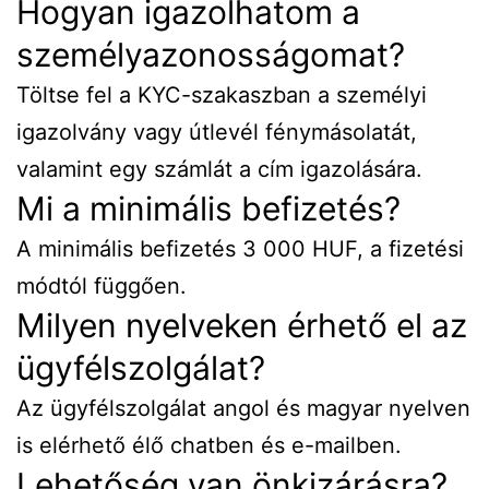
Hogyan igazolhatom a
személyazonosságomat?
Töltse fel a KYC-szakaszban a személyi
igazolvány vagy útlevél fénymásolatát,
valamint egy számlát a cím igazolására.
Mi a minimális befizetés?
A minimális befizetés 3 000 HUF, a fizetési
módtól függően.
Milyen nyelveken érhető el az
ügyfélszolgálat?
Az ügyfélszolgálat angol és magyar nyelven
is elérhető élő chatben és e-mailben.
Lehetőség van önkizárásra?