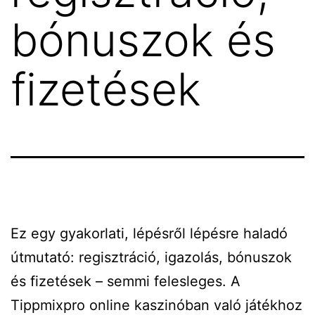
bónuszok és
fizetések
Ez egy gyakorlati, lépésről lépésre haladó
útmutató: regisztráció, igazolás, bónuszok
és fizetések – semmi felesleges. A
Tippmixpro online kaszinóban való játékhoz