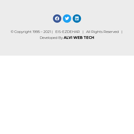
© Copyright 1995 – 2021 | EIS-EZDEHAR | All Rights Reserved |
Developed By
ALVI WEB TECH