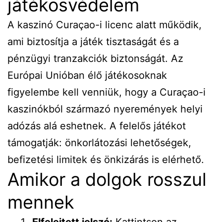
játékosvédelem
A kaszinó Curaçao-i licenc alatt működik,
ami biztosítja a játék tisztaságát és a
pénzügyi tranzakciók biztonságát. Az
Európai Unióban élő játékosoknak
figyelembe kell venniük, hogy a Curaçao-i
kaszinókból származó nyeremények helyi
adózás alá eshetnek. A felelős játékot
támogatják: önkorlátozási lehetőségek,
befizetési limitek és önkizárás is elérhető.
Amikor a dolgok rosszul
mennek