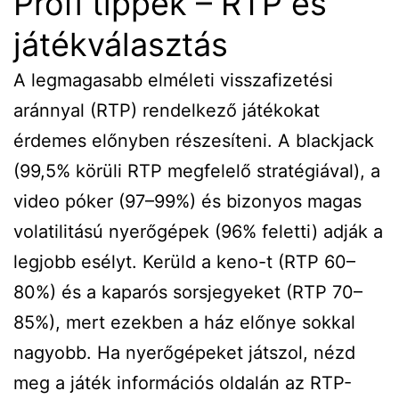
Profi tippek – RTP és
játékválasztás
A legmagasabb elméleti visszafizetési
aránnyal (RTP) rendelkező játékokat
érdemes előnyben részesíteni. A blackjack
(99,5% körüli RTP megfelelő stratégiával), a
video póker (97–99%) és bizonyos magas
volatilitású nyerőgépek (96% feletti) adják a
legjobb esélyt. Kerüld a keno-t (RTP 60–
80%) és a kaparós sorsjegyeket (RTP 70–
85%), mert ezekben a ház előnye sokkal
nagyobb. Ha nyerőgépeket játszol, nézd
meg a játék információs oldalán az RTP-