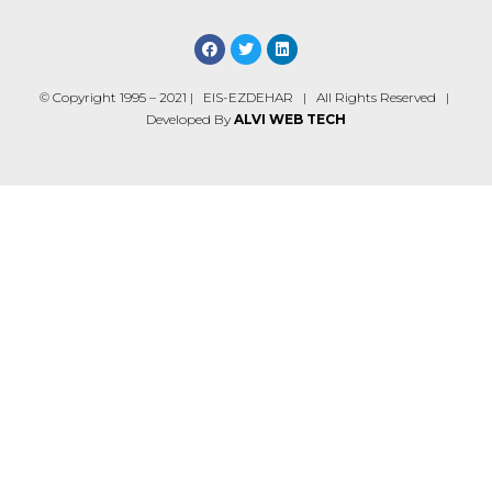
© Copyright 1995 – 2021 | EIS-EZDEHAR | All Rights Reserved |
Developed By
ALVI WEB TECH