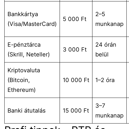
Bankkártya
2–5
5 000 Ft
(Visa/MasterCard)
munkanap
E-pénztárca
24 órán
3 000 Ft
(Skrill, Neteller)
belül
Kriptovaluta
(Bitcoin,
10 000 Ft
1–2 óra
Ethereum)
3–7
Banki átutalás
15 000 Ft
munkanap