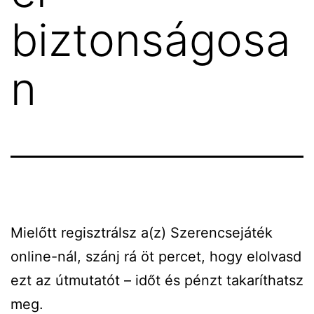
biztonságosa
n
Mielőtt regisztrálsz a(z)
Szerencsejáték
online
-nál, szánj rá öt percet, hogy elolvasd
ezt az útmutatót – időt és pénzt takaríthatsz
meg.