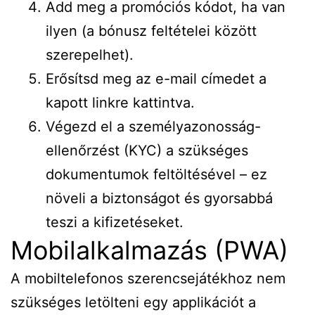
Add meg a promóciós kódot, ha van
ilyen (a bónusz feltételei között
szerepelhet).
Erősítsd meg az e-mail címedet a
kapott linkre kattintva.
Végezd el a személyazonosság-
ellenőrzést (KYC) a szükséges
dokumentumok feltöltésével – ez
növeli a biztonságot és gyorsabbá
teszi a kifizetéseket.
Mobilalkalmazás (PWA)
A mobiltelefonos szerencsejátékhoz nem
szükséges letölteni egy applikációt a