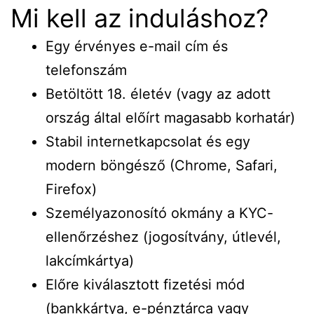
Mi kell az induláshoz?
Egy érvényes e-mail cím és
telefonszám
Betöltött 18. életév (vagy az adott
ország által előírt magasabb korhatár)
Stabil internetkapcsolat és egy
modern böngésző (Chrome, Safari,
Firefox)
Személyazonosító okmány a KYC-
ellenőrzéshez (jogosítvány, útlevél,
lakcímkártya)
Előre kiválasztott fizetési mód
(bankkártya, e-pénztárca vagy