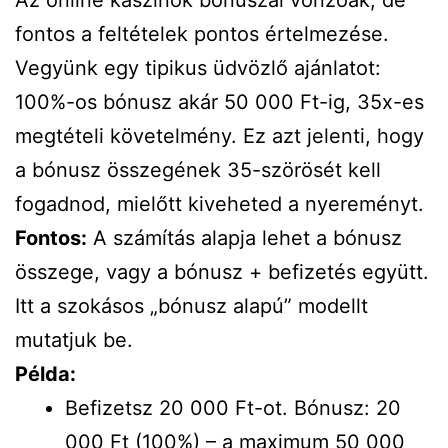
Az online kaszinók bónuszai vonzóak, de
fontos a feltételek pontos értelmezése.
Vegyünk egy tipikus üdvözlő ajánlatot:
100%-os bónusz akár 50 000 Ft-ig, 35x-es
megtételi követelmény. Ez azt jelenti, hogy
a bónusz összegének 35-szörösét kell
fogadnod, mielőtt kiveheted a nyereményt.
Fontos:
A számítás alapja lehet a bónusz
összege, vagy a bónusz + befizetés együtt.
Itt a szokásos „bónusz alapú” modellt
mutatjuk be.
Példa:
Befizetsz 20 000 Ft-ot. Bónusz: 20
000 Ft (100%) – a maximum 50 000