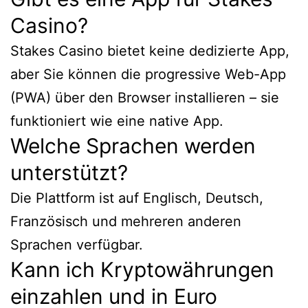
Casino?
Stakes Casino bietet keine dedizierte App,
aber Sie können die progressive Web-App
(PWA) über den Browser installieren – sie
funktioniert wie eine native App.
Welche Sprachen werden
unterstützt?
Die Plattform ist auf Englisch, Deutsch,
Französisch und mehreren anderen
Sprachen verfügbar.
Kann ich Kryptowährungen
einzahlen und in Euro