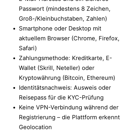
Passwort (mindestens 8 Zeichen,
Groß-/Kleinbuchstaben, Zahlen)
Smartphone oder Desktop mit
aktuellem Browser (Chrome, Firefox,
Safari)
Zahlungsmethode: Kreditkarte, E-
Wallet (Skrill, Neteller) oder
Kryptowährung (Bitcoin, Ethereum)
Identitätsnachweis: Ausweis oder
Reisepass für die KYC-Prüfung
Keine VPN-Verbindung während der
Registrierung – die Plattform erkennt
Geolocation