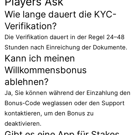
Players Ask
Wie lange dauert die KYC-
Verifikation?
Die Verifikation dauert in der Regel 24–48
Stunden nach Einreichung der Dokumente.
Kann ich meinen
Willkommensbonus
ablehnen?
Ja, Sie können während der Einzahlung den
Bonus-Code weglassen oder den Support
kontaktieren, um den Bonus zu
deaktivieren.
Gibt es eine App für Stakes