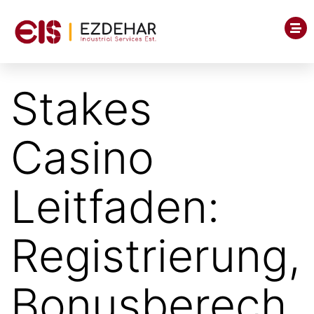
Stakes
Casino
Leitfaden:
Registrierung,
Bonusberech