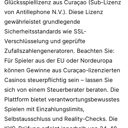
Glücksspiellizenz aus Curaçao (Sub-Lizenz
von Antillephone N.V.). Diese Lizenz
gewährleistet grundlegende
Sicherheitsstandards wie SSL-
Verschlüsselung und geprüfte
Zufallszahlengeneratoren. Beachten Sie:
Für Spieler aus der EU oder Nordeuropa
können Gewinne aus Curaçao-lizenzierten
Casinos steuerpflichtig sein – lassen Sie
sich von einem Steuerberater beraten. Die
Plattform bietet verantwortungsbewusstes
Spielen mit Einzahlungslimits,
Selbstausschluss und Reality-Checks. Die