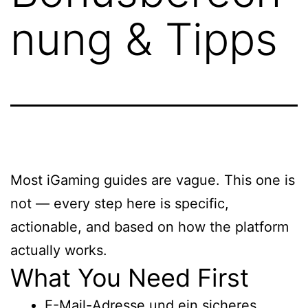
nung & Tipps
Most iGaming guides are vague. This one is
not — every step here is specific,
actionable, and based on how the platform
actually works.
What You Need First
E-Mail-Adresse und ein sicheres