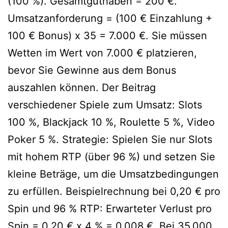
(100 %). Gesamtguthaben = 200 €.
Umsatzanforderung = (100 € Einzahlung +
100 € Bonus) x 35 = 7.000 €. Sie müssen
Wetten im Wert von 7.000 € platzieren,
bevor Sie Gewinne aus dem Bonus
auszahlen können. Der Beitrag
verschiedener Spiele zum Umsatz: Slots
100 %, Blackjack 10 %, Roulette 5 %, Video
Poker 5 %. Strategie: Spielen Sie nur Slots
mit hohem RTP (über 96 %) und setzen Sie
kleine Beträge, um die Umsatzbedingungen
zu erfüllen. Beispielrechnung bei 0,20 € pro
Spin und 96 % RTP: Erwarteter Verlust pro
Spin = 0,20 € x 4 % = 0,008 €. Bei 35.000