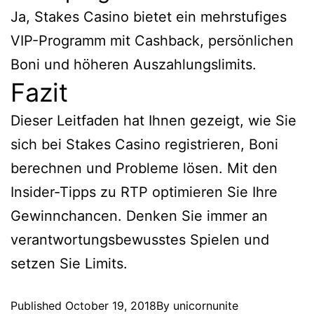
Ja, Stakes Casino bietet ein mehrstufiges
VIP-Programm mit Cashback, persönlichen
Boni und höheren Auszahlungslimits.
Fazit
Dieser Leitfaden hat Ihnen gezeigt, wie Sie
sich bei Stakes Casino registrieren, Boni
berechnen und Probleme lösen. Mit den
Insider-Tipps zu RTP optimieren Sie Ihre
Gewinnchancen. Denken Sie immer an
verantwortungsbewusstes Spielen und
setzen Sie Limits.
Published
October 19, 2018
By
unicornunite