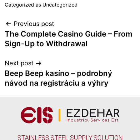
Categorized as
Uncategorized
Previous post
The Complete Casino Guide – From
Sign-Up to Withdrawal
Next post
Beep Beep kasíno – podrobný
návod na registráciu a výhry
STAINLESS STEEL SUPPLY SOLUTION