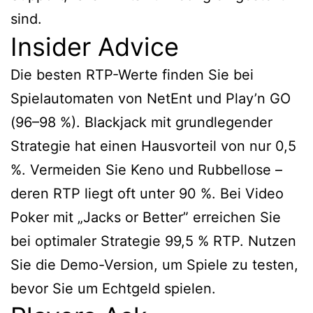
sind.
Insider Advice
Die besten RTP-Werte finden Sie bei
Spielautomaten von NetEnt und Play’n GO
(96–98 %). Blackjack mit grundlegender
Strategie hat einen Hausvorteil von nur 0,5
%. Vermeiden Sie Keno und Rubbellose –
deren RTP liegt oft unter 90 %. Bei Video
Poker mit „Jacks or Better” erreichen Sie
bei optimaler Strategie 99,5 % RTP. Nutzen
Sie die Demo-Version, um Spiele zu testen,
bevor Sie um Echtgeld spielen.