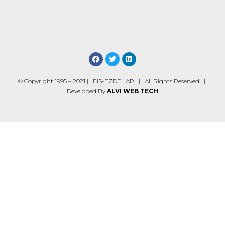
© Copyright 1995 – 2021 | EIS-EZDEHAR | All Rights Reserved |
Developed By
ALVI WEB TECH