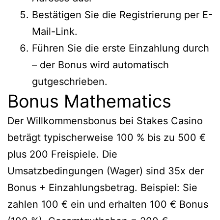
Bestätigen Sie die Registrierung per E-
Mail-Link.
Führen Sie die erste Einzahlung durch
– der Bonus wird automatisch
gutgeschrieben.
Bonus Mathematics
Der Willkommensbonus bei Stakes Casino
beträgt typischerweise 100 % bis zu 500 €
plus 200 Freispiele. Die
Umsatzbedingungen (Wager) sind 35x der
Bonus + Einzahlungsbetrag. Beispiel: Sie
zahlen 100 € ein und erhalten 100 € Bonus