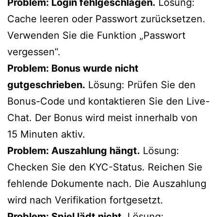
Problem: Login fehlgeschlagen.
Lösung:
Cache leeren oder Passwort zurücksetzen.
Verwenden Sie die Funktion „Passwort
vergessen”.
Problem: Bonus wurde nicht
gutgeschrieben.
Lösung: Prüfen Sie den
Bonus-Code und kontaktieren Sie den Live-
Chat. Der Bonus wird meist innerhalb von
15 Minuten aktiv.
Problem: Auszahlung hängt.
Lösung:
Checken Sie den KYC-Status. Reichen Sie
fehlende Dokumente nach. Die Auszahlung
wird nach Verifikation fortgesetzt.
Problem: Spiel lädt nicht.
Lösung: