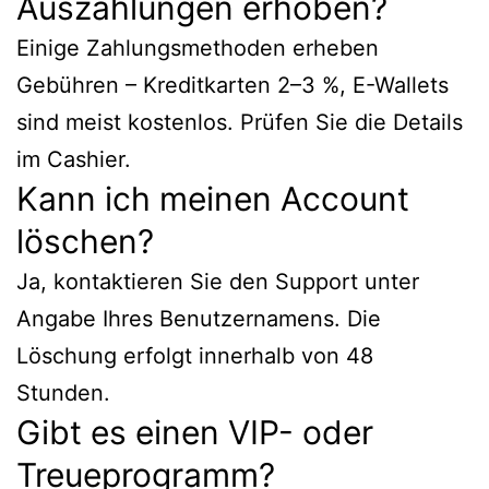
Auszahlungen erhoben?
Einige Zahlungsmethoden erheben
Gebühren – Kreditkarten 2–3 %, E-Wallets
sind meist kostenlos. Prüfen Sie die Details
im Cashier.
Kann ich meinen Account
löschen?
Ja, kontaktieren Sie den Support unter
Angabe Ihres Benutzernamens. Die
Löschung erfolgt innerhalb von 48
Stunden.
Gibt es einen VIP- oder
Treueprogramm?