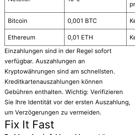
p
Bitcoin
0,001 BTC
K
Ethereum
0,01 ETH
K
Einzahlungen sind in der Regel sofort
verfügbar. Auszahlungen an
Kryptowährungen sind am schnellsten.
Kreditkartenauszahlungen können
Gebühren enthalten. Wichtig: Verifizieren
Sie Ihre Identität vor der ersten Auszahlung,
um Verzögerungen zu vermeiden.
Fix It Fast