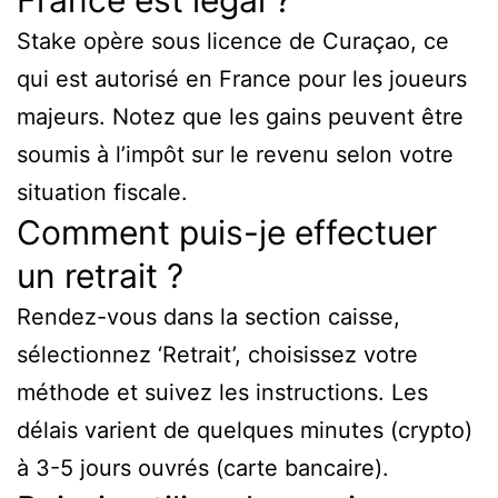
France est légal ?
Stake opère sous licence de Curaçao, ce
qui est autorisé en France pour les joueurs
majeurs. Notez que les gains peuvent être
soumis à l’impôt sur le revenu selon votre
situation fiscale.
Comment puis-je effectuer
un retrait ?
Rendez-vous dans la section caisse,
sélectionnez ‘Retrait’, choisissez votre
méthode et suivez les instructions. Les
délais varient de quelques minutes (crypto)
à 3-5 jours ouvrés (carte bancaire).