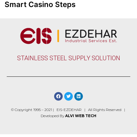
Smart Casino Steps
STAINLESS STEEL SUPPLY SOLUTION
© Copyright 1995 – 2021 | EIS-EZDEHAR | All Rights Reserved |
Developed By
ALVI WEB TECH