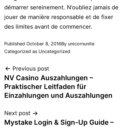
démarrer sereinement. N’oubliez jamais de
jouer de manière responsable et de fixer
des limites avant de commencer.
Published
October 8, 2016
By
unicornunite
Categorized as
Uncategorized
Previous post
NV Casino Auszahlungen –
Praktischer Leitfaden für
Einzahlungen und Auszahlungen
Next post
Mystake Login & Sign-Up Guide –