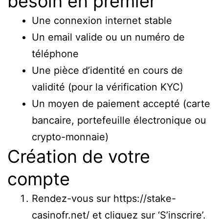
besoin en premier
Une connexion internet stable
Un email valide ou un numéro de
téléphone
Une pièce d’identité en cours de
validité (pour la vérification KYC)
Un moyen de paiement accepté (carte
bancaire, portefeuille électronique ou
crypto-monnaie)
Création de votre
compte
Rendez-vous sur
https://stake-
casinofr.net/
et cliquez sur ‘S’inscrire’.