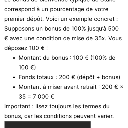
correspond à un pourcentage de votre
premier dépôt. Voici un exemple concret :
Supposons un bonus de 100% jusqu’à 500
€ avec une condition de mise de 35x. Vous
déposez 100 € :
Montant du bonus : 100 € (100% de
100 €)
Fonds totaux : 200 € (dépôt + bonus)
Montant à miser avant retrait : 200 € ×
35 = 7 000 €
Important : lisez toujours les termes du
bonus, car les conditions peuvent varier.