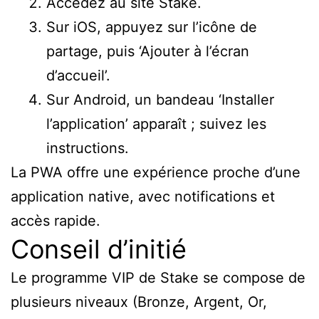
Accédez au site Stake.
Sur iOS, appuyez sur l’icône de
partage, puis ‘Ajouter à l’écran
d’accueil’.
Sur Android, un bandeau ‘Installer
l’application’ apparaît ; suivez les
instructions.
La PWA offre une expérience proche d’une
application native, avec notifications et
accès rapide.
Conseil d’initié
Le programme VIP de Stake se compose de
plusieurs niveaux (Bronze, Argent, Or,