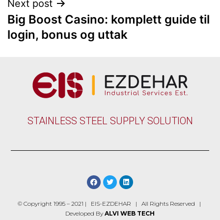
Next post
Big Boost Casino: komplett guide til
login, bonus og uttak
STAINLESS STEEL SUPPLY SOLUTION
© Copyright 1995 – 2021 | EIS-EZDEHAR | All Rights Reserved |
Developed By
ALVI WEB TECH