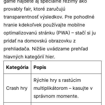
game nájdete aj špeciálne režimy ako
provably fair, ktoré zaručujú
transparentnosť výsledkov. Pre pohodlné
hranie kdekoľvek používajte mobilne
optimalizovanú stránku (PWA) – stačí si ju
pridať na domovskú obrazovku z
prehliadača. Nižšie uvádzame prehľad
hlavných kategórií hier.
Kategória
Popis
Rýchle hry s rastúcim
Crash hry
multiplikátorom – kasujte v
správnom momente.