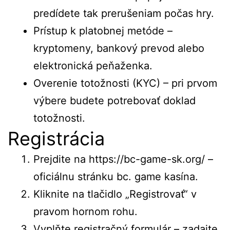
predídete tak prerušeniam počas hry.
Prístup k platobnej metóde –
kryptomeny, bankový prevod alebo
elektronická peňaženka.
Overenie totožnosti (KYC) – pri prvom
výbere budete potrebovať doklad
totožnosti.
Registrácia
Prejdite na
https://bc-game-sk.org/
–
oficiálnu stránku bc. game kasína.
Kliknite na tlačidlo „Registrovať“ v
pravom hornom rohu.
Vyplňte registračný formulár – zadajte