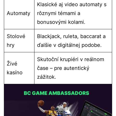
Klasické aj video automaty s
Automaty
rôznymi témami a
bonusovými kolami.
Stolové
Blackjack, ruleta, baccarat a
hry
ďalšie v digitálnej podobe.
Skutoční krupiéri v reálnom
Živé
čase – pre autentický
kasíno
zážitok.