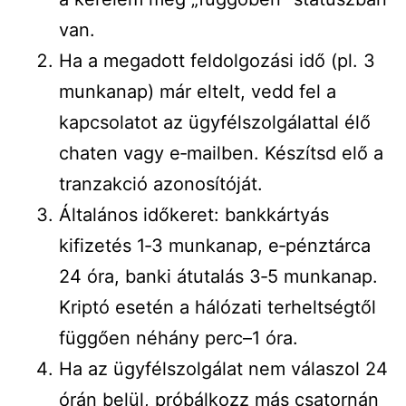
van.
Ha a megadott feldolgozási idő (pl. 3
munkanap) már eltelt, vedd fel a
kapcsolatot az ügyfélszolgálattal élő
chaten vagy e‑mailben. Készítsd elő a
tranzakció azonosítóját.
Általános időkeret: bankkártyás
kifizetés 1‑3 munkanap, e‑pénztárca
24 óra, banki átutalás 3‑5 munkanap.
Kriptó esetén a hálózati terheltségtől
függően néhány perc–1 óra.
Ha az ügyfélszolgálat nem válaszol 24
órán belül, próbálkozz más csatornán