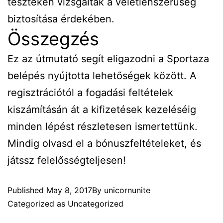
teszteken vizsgálták a véletlenszerűség
biztosítása érdekében.
Összegzés
Ez az útmutató segít eligazodni a
Sportaza
belépés
nyújtotta lehetőségek között. A
regisztrációtól a fogadási feltételek
kiszámításán át a kifizetések kezeléséig
minden lépést részletesen ismertettünk.
Mindig olvasd el a bónuszfeltételeket, és
játssz felelősségteljesen!
Published
May 8, 2017
By
unicornunite
Categorized as
Uncategorized