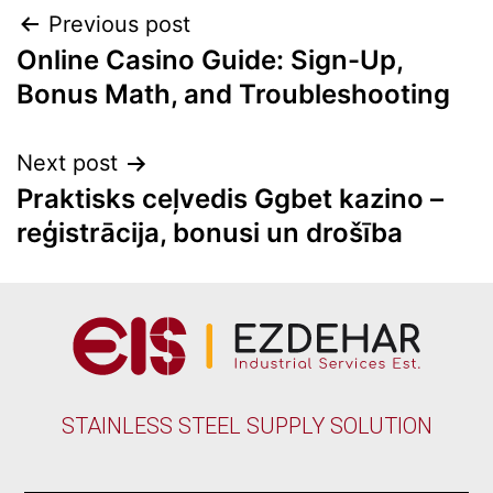
Previous post
Online Casino Guide: Sign-Up,
Bonus Math, and Troubleshooting
Next post
Praktisks ceļvedis Ggbet kazino –
reģistrācija, bonusi un drošība
STAINLESS STEEL SUPPLY SOLUTION