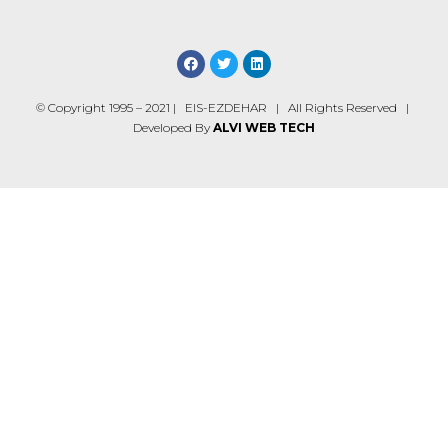
© Copyright 1995 – 2021 | EIS-EZDEHAR | All Rights Reserved |
Developed By
ALVI WEB TECH