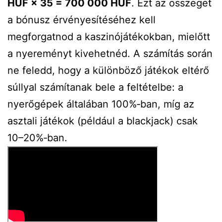
HUF × 35 = 700 000 HUF
. Ezt az összeget
a bónusz érvényesítéséhez kell
megforgatnod a kaszinójátékokban, mielőtt
a nyereményt kivehetnéd. A számítás során
ne feledd, hogy a különböző játékok eltérő
súllyal számítanak bele a feltételbe: a
nyerőgépek általában 100%‑ban, míg az
asztali játékok (például a blackjack) csak
10–20%‑ban.