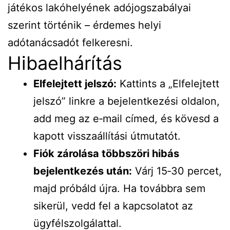
játékos lakóhelyének adójogszabályai
szerint történik – érdemes helyi
adótanácsadót felkeresni.
Hibaelhárítás
Elfelejtett jelszó:
Kattints a „Elfelejtett
jelszó” linkre a bejelentkezési oldalon,
add meg az e‑mail címed, és kövesd a
kapott visszaállítási útmutatót.
Fiók zárolása többszöri hibás
bejelentkezés után:
Várj 15‑30 percet,
majd próbáld újra. Ha továbbra sem
sikerül, vedd fel a kapcsolatot az
ügyfélszolgálattal.