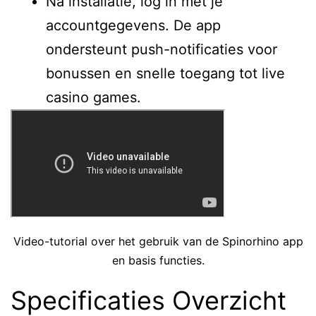
Na installatie, log in met je
accountgegevens. De app
ondersteunt push-notificaties voor
bonussen en snelle toegang tot live
casino games.
Video-tutorial over het gebruik van de Spinorhino app
en basis functies.
Specificaties Overzicht