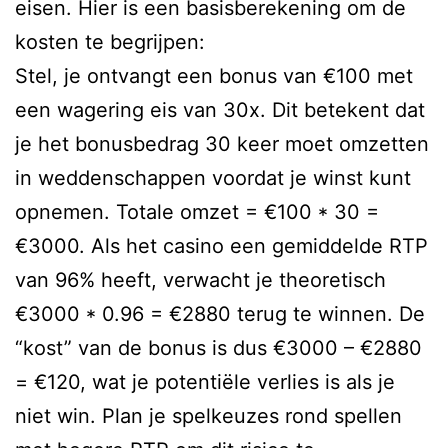
eisen. Hier is een basisberekening om de
kosten te begrijpen:
Stel, je ontvangt een bonus van €100 met
een wagering eis van 30x. Dit betekent dat
je het bonusbedrag 30 keer moet omzetten
in weddenschappen voordat je winst kunt
opnemen. Totale omzet = €100 * 30 =
€3000. Als het casino een gemiddelde RTP
van 96% heeft, verwacht je theoretisch
€3000 * 0.96 = €2880 terug te winnen. De
“kost” van de bonus is dus €3000 – €2880
= €120, wat je potentiële verlies is als je
niet win. Plan je spelkeuzes rond spellen