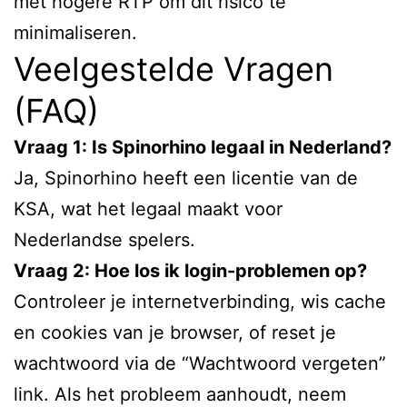
met hogere RTP om dit risico te
minimaliseren.
Veelgestelde Vragen
(FAQ)
Vraag 1: Is Spinorhino legaal in Nederland?
Ja, Spinorhino heeft een licentie van de
KSA, wat het legaal maakt voor
Nederlandse spelers.
Vraag 2: Hoe los ik login-problemen op?
Controleer je internetverbinding, wis cache
en cookies van je browser, of reset je
wachtwoord via de “Wachtwoord vergeten”
link. Als het probleem aanhoudt, neem