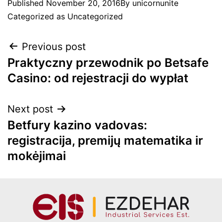
Published
November 20, 2016
By
unicornunite
Categorized as
Uncategorized
Previous post
Praktyczny przewodnik po Betsafe
Casino: od rejestracji do wypłat
Next post
Betfury kazino vadovas:
registracija, premijų matematika ir
mokėjimai