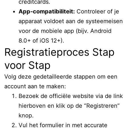
creditcards.
App-compatibiliteit:
Controleer of je
apparaat voldoet aan de systeemeisen
voor de mobiele app (bijv. Android
8.0+ of iOS 12+).
Registratieproces Stap
voor Stap
Volg deze gedetailleerde stappen om een
account aan te maken:
Bezoek de officiële website via de link
hierboven en klik op de “Registreren”
knop.
Vul het formulier in met accurate