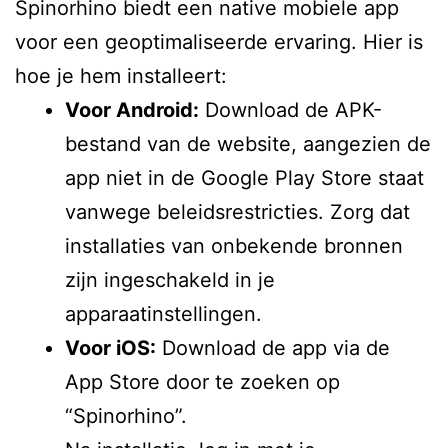
Spinorhino biedt een native mobiele app
voor een geoptimaliseerde ervaring. Hier is
hoe je hem installeert:
Voor Android:
Download de APK-
bestand van de website, aangezien de
app niet in de Google Play Store staat
vanwege beleidsrestricties. Zorg dat
installaties van onbekende bronnen
zijn ingeschakeld in je
apparaatinstellingen.
Voor iOS:
Download de app via de
App Store door te zoeken op
“Spinorhino”.