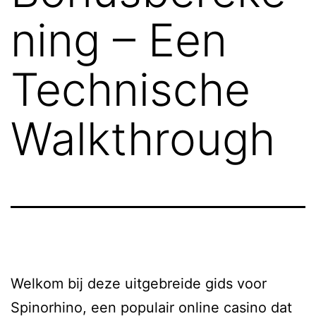
ning – Een
Technische
Walkthrough
Welkom bij deze uitgebreide gids voor
Spinorhino
, een populair online casino dat