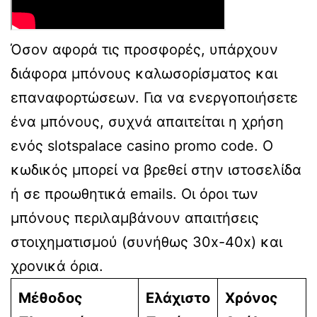
Όσον αφορά τις προσφορές, υπάρχουν
διάφορα μπόνους καλωσορίσματος και
επαναφορτώσεων. Για να ενεργοποιήσετε
ένα μπόνους, συχνά απαιτείται η χρήση
ενός slotspalace casino promo code. Ο
κωδικός μπορεί να βρεθεί στην ιστοσελίδα
ή σε προωθητικά emails. Οι όροι των
μπόνους περιλαμβάνουν απαιτήσεις
στοιχηματισμού (συνήθως 30x-40x) και
χρονικά όρια.
Μέθοδος
Ελάχιστο
Χρόνος