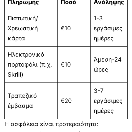
Πληρωμής
Ποσό
Ανάληψης
Πιστωτική/
1-3
Χρεωστική
€10
εργάσιμες
κάρτα
ημέρες
Ηλεκτρονικό
Άμεση-24
πορτοφόλι (π.χ.
€10
ώρες
Skrill)
3-7
Τραπεζικό
€20
εργάσιμες
έμβασμα
ημέρες
Η ασφάλεια είναι προτεραιότητα: