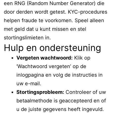
een RNG (Random Number Generator) die
door derden wordt getest. KYC-procedures
helpen fraude te voorkomen. Speel alleen
met geld dat u kunt missen en stel
stortingslimieten in.
Hulp en ondersteuning
Vergeten wachtwoord:
Klik op
‘Wachtwoord vergeten’ op de
inlogpagina en volg de instructies in
uw e-mail.
Stortingsprobleem:
Controleer of uw
betaalmethode is geaccepteerd en of
u de juiste gegevens heeft ingevuld.