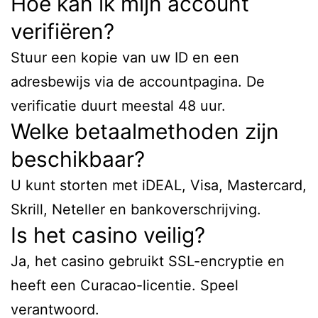
Hoe kan ik mijn account
verifiëren?
Stuur een kopie van uw ID en een
adresbewijs via de accountpagina. De
verificatie duurt meestal 48 uur.
Welke betaalmethoden zijn
beschikbaar?
U kunt storten met iDEAL, Visa, Mastercard,
Skrill, Neteller en bankoverschrijving.
Is het casino veilig?
Ja, het casino gebruikt SSL-encryptie en
heeft een Curacao-licentie. Speel
verantwoord.