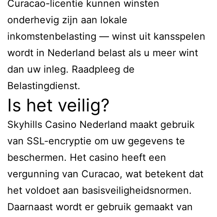
Curacao-licentie kunnen winsten
onderhevig zijn aan lokale
inkomstenbelasting — winst uit kansspelen
wordt in Nederland belast als u meer wint
dan uw inleg. Raadpleeg de
Belastingdienst.
Is het veilig?
Skyhills Casino Nederland maakt gebruik
van SSL-encryptie om uw gegevens te
beschermen. Het casino heeft een
vergunning van Curacao, wat betekent dat
het voldoet aan basisveiligheidsnormen.
Daarnaast wordt er gebruik gemaakt van