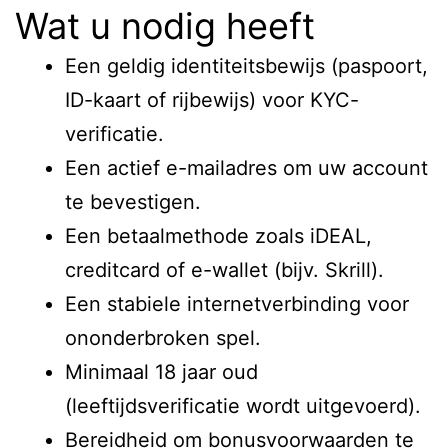
Wat u nodig heeft
Een geldig identiteitsbewijs (paspoort,
ID-kaart of rijbewijs) voor KYC-
verificatie.
Een actief e-mailadres om uw account
te bevestigen.
Een betaalmethode zoals iDEAL,
creditcard of e-wallet (bijv. Skrill).
Een stabiele internetverbinding voor
ononderbroken spel.
Minimaal 18 jaar oud
(leeftijdsverificatie wordt uitgevoerd).
Bereidheid om bonusvoorwaarden te