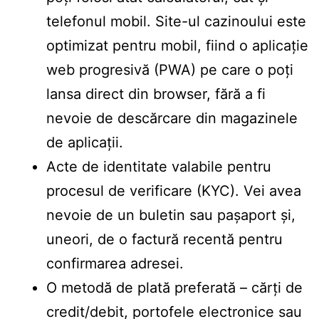
telefonul mobil. Site-ul cazinoului este
optimizat pentru mobil, fiind o aplicație
web progresivă (PWA) pe care o poți
lansa direct din browser, fără a fi
nevoie de descărcare din magazinele
de aplicații.
Acte de identitate valabile pentru
procesul de verificare (KYC). Vei avea
nevoie de un buletin sau pașaport și,
uneori, de o factură recentă pentru
confirmarea adresei.
O metodă de plată preferată – cărți de
credit/debit, portofele electronice sau