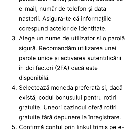
e-mail, număr de telefon și data
nașterii. Asigură-te că informațiile
corespund actelor de identitate.
Alege un nume de utilizator și o parolă
sigură. Recomandăm utilizarea unei
parole unice și activarea autentificării
în doi factori (2FA) dacă este
disponibilă.
Selectează moneda preferată și, dacă
există, codul bonusului pentru rotiri
gratuite. Uneori cazinoul oferă rotiri
gratuite fără depunere la înregistrare.
Confirmă contul prin linkul trimis pe e-