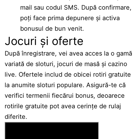
mail sau codul SMS. După confirmare,
poți face prima depunere și activa
bonusul de bun venit.
Jocuri și oferte
După înregistrare, vei avea acces la o gamă
variată de sloturi, jocuri de masă și cazino
live. Ofertele includ de obicei rotiri gratuite
la anumite sloturi populare. Asigură-te că
verifici termenii fiecărui bonus, deoarece
rotirile gratuite pot avea cerințe de rulaj
diferite.