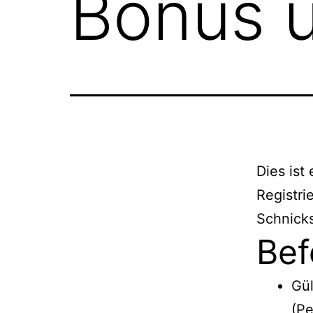
Bonus 
Dies ist
Registri
Schnick
Bef
Gü
(Pe