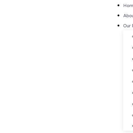
Hom
Abou
Our 