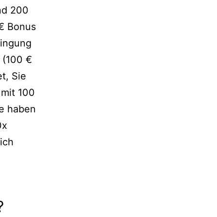
nd 200
 € Bonus
dingung
 (100 €
t, Sie
 mit 100
le haben
0x
ich
?