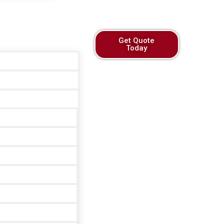
Get Quote
Today