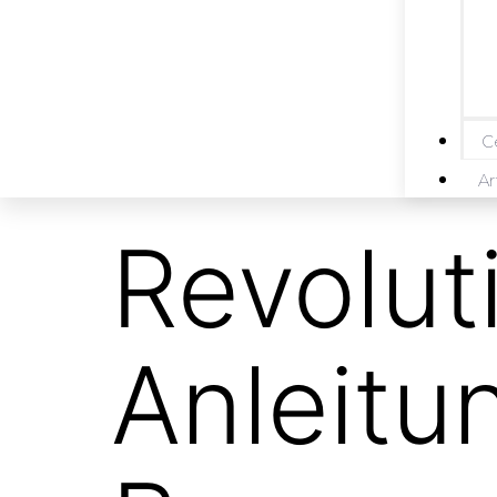
Ce
Ar
Revolut
Anleitu