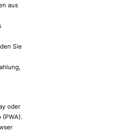
ten aus
s
 den Sie
zahlung,
ay oder
p (PWA).
owser