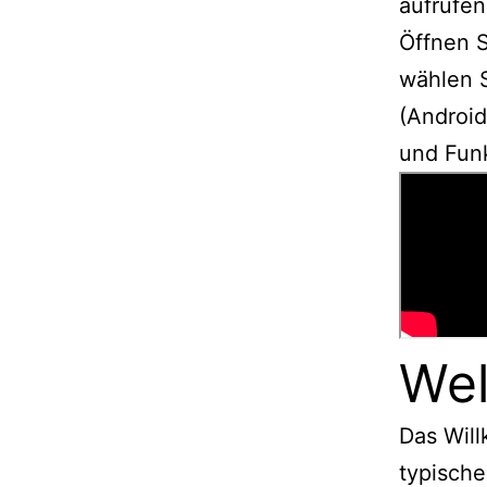
aufrufen
Öffnen S
wählen S
(Android
und Funk
Wel
Das Wil
typische