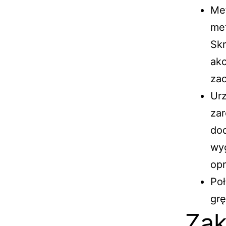
Met
met
Skr
ak
zac
Urz
zar
dod
wyg
op
Poł
grę
Zak