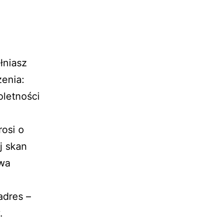
łniasz
enia:
oletności
rosi o
j skan
awa
adres –
.