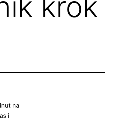
ik krok
inut na
as i