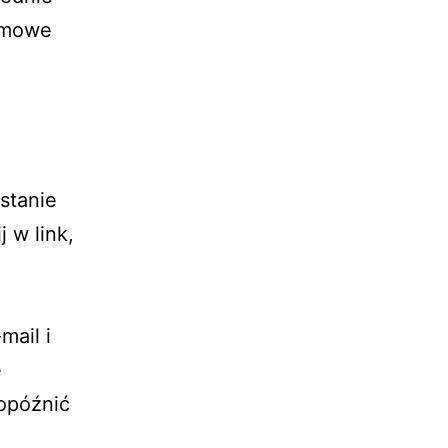
rmowe
stanie
 w link,
mail i
ę
opóźnić