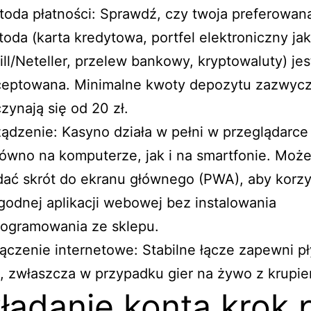
oda płatności: Sprawdź, czy twoja preferowan
oda (karta kredytowa, portfel elektroniczny jak
ill/Neteller, przelew bankowy, kryptowaluty) jes
ceptowana. Minimalne kwoty depozytu zazwycz
zynają się od 20 zł.
ądzenie: Kasyno działa w pełni w przeglądarce
ówno na komputerze, jak i na smartfonie. Moż
ać skrót do ekranu głównego (PWA), aby korzy
odnej aplikacji webowej bez instalowania
rogramowania ze sklepu.
ączenie internetowe: Stabilne łącze zapewni p
, zwłaszcza w przypadku gier na żywo z krupie
ładanie konta krok 