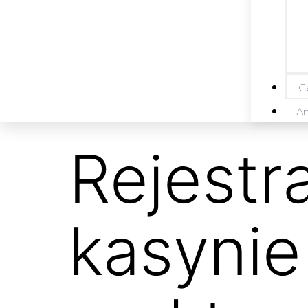
Ce
Ar
Rejestr
kasynie