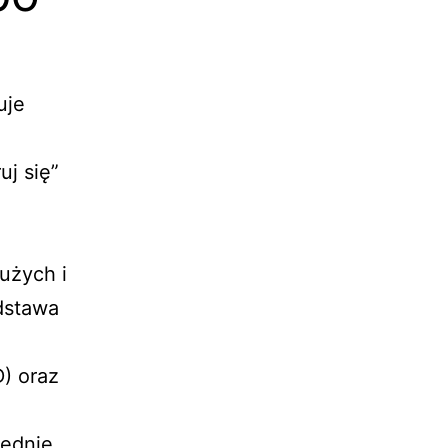
uje
uj się”
użych i
odstawa
) oraz
iednie