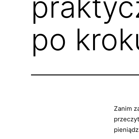
praktyc
po krok
Zanim za
przeczyt
pieniądz