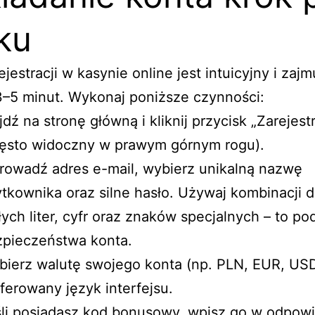
ku
ejestracji w kasynie online jest intuicyjny i zajm
3–5 minut. Wykonaj poniższe czynności:
dź na stronę główną i kliknij przycisk „Zarejestr
zęsto widoczny w prawym górnym rogu).
owadź adres e-mail, wybierz unikalną nazwę
tkownika oraz silne hasło. Używaj kombinacji d
ych liter, cyfr oraz znaków specjalnych – to p
zpieczeństwa konta.
ierz walutę swojego konta (np. PLN, EUR, USD
ferowany język interfejsu.
li posiadasz kod bonusowy, wpisz go w odpow