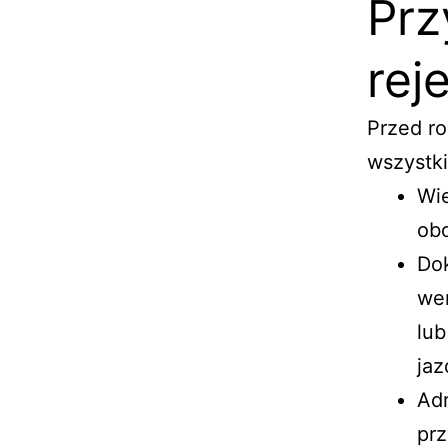
Prz
reje
Przed ro
wszystk
Wie
obo
Dok
wer
lub
jaz
Adr
prz