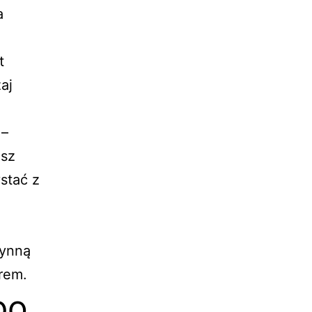
a
t
aj
 –
esz
stać z
łynną
rem.
po