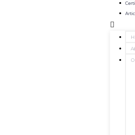
Cert
Artic
H
A
O