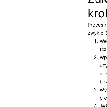
kro
Proces r
zwykle 
Wej
(c
Wpr
uży
mał
be
Wyb
pre
Jeś