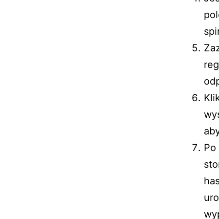
po
spi
Zaz
reg
odp
Kli
wys
aby
Po 
sto
has
uro
wy