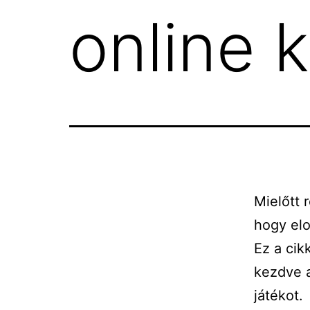
online 
Mielőtt 
hogy elo
Ez a cik
kezdve 
játékot.