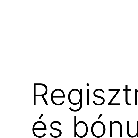
Regiszt
és bónu