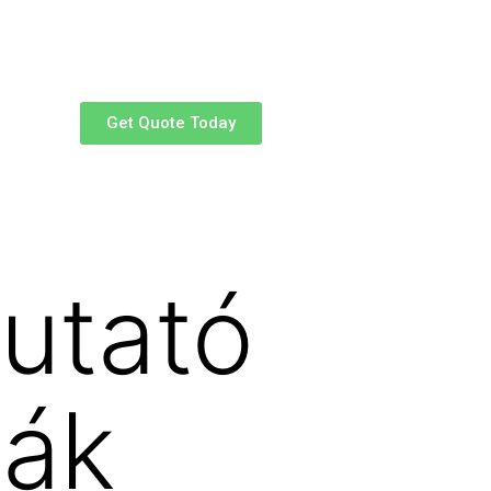
Get Quote Today
utató
iák