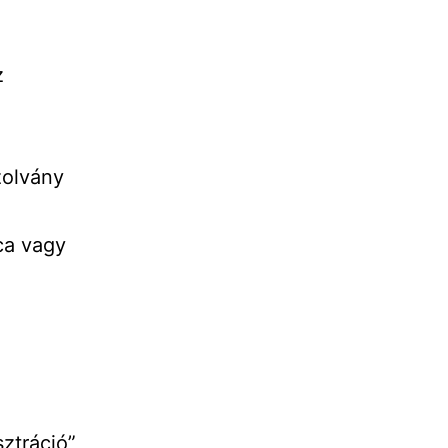
z
zolvány
ca vagy
sztráció”