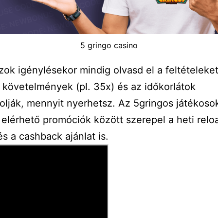
5 gringo casino
ok igénylésekor mindig olvasd el a feltételeket
 követelmények (pl. 35x) és az időkorlátok
olják, mennyit nyerhetsz. Az 5gringos játékoso
elérhető promóciók között szerepel a heti relo
s a cashback ajánlat is.