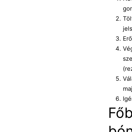
go
Töl
jel
Erő
Vég
sze
(re
Vál
maj
Igé
Főb
bó