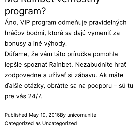
program?
Áno, VIP program odmeňuje pravidelných
hráčov bodmi, ktoré sa dajú vymeniť za
bonusy a iné výhody.
Dúfame, že vám táto príručka pomohla
lepšie spoznať Rainbet. Nezabudnite hrať
zodpovedne a užívať si zábavu. Ak máte
ďalšie otázky, obráťte sa na podporu – sú tu
pre vás 24/7.
Published
May 19, 2016
By
unicornunite
Categorized as
Uncategorized