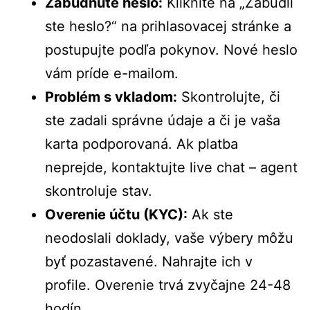
Zabudnuté heslo:
Kliknite na „Zabudli
ste heslo?“ na prihlasovacej stránke a
postupujte podľa pokynov. Nové heslo
vám príde e-mailom.
Problém s vkladom:
Skontrolujte, či
ste zadali správne údaje a či je vaša
karta podporovaná. Ak platba
neprejde, kontaktujte live chat – agent
skontroluje stav.
Overenie účtu (KYC):
Ak ste
neodoslali doklady, vaše výbery môžu
byť pozastavené. Nahrajte ich v
profile. Overenie trvá zvyčajne 24-48
hodín.