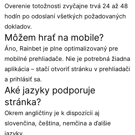
Overenie totožnosti zvyčajne trvá 24 až 48
hodín po odoslaní všetkých požadovaných
dokladov.
Môžem hrať na mobile?
Áno, Rainbet je plne optimalizovaný pre
mobilné prehliadače. Nie je potrebná žiadna
aplikácia – stačí otvoriť stránku v prehliadači
a prihlásiť sa.
Aké jazyky podporuje
stránka?
Okrem angličtiny je k dispozícii aj
slovenčina, čeština, nemčina a ďalšie
jazyky.