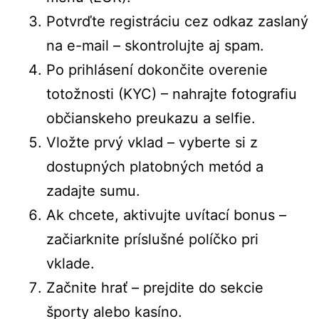
Potvrďte registráciu cez odkaz zaslaný
na e-mail – skontrolujte aj spam.
Po prihlásení dokončite overenie
totožnosti (KYC) – nahrajte fotografiu
občianskeho preukazu a selfie.
Vložte prvý vklad – vyberte si z
dostupných platobných metód a
zadajte sumu.
Ak chcete, aktivujte uvítací bonus –
začiarknite príslušné políčko pri
vklade.
Začnite hrať – prejdite do sekcie
športy alebo kasíno.