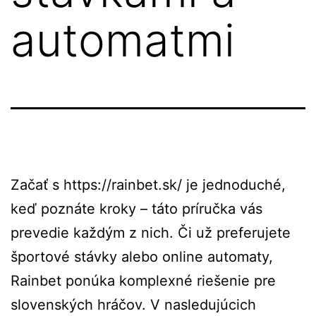
automatmi
Začať s
https://rainbet.sk/
je jednoduché,
keď poznáte kroky – táto príručka vás
prevedie každým z nich. Či už preferujete
športové stávky alebo online automaty,
Rainbet ponúka komplexné riešenie pre
slovenských hráčov. V nasledujúcich