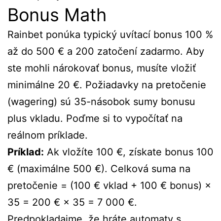
Bonus Math
Rainbet ponúka typický uvítací bonus 100 %
až do 500 € a 200 zatočení zadarmo. Aby
ste mohli nárokovať bonus, musíte vložiť
minimálne 20 €. Požiadavky na pretočenie
(wagering) sú 35-násobok sumy bonusu
plus vkladu. Poďme si to vypočítať na
reálnom príklade.
Príklad:
Ak vložíte 100 €, získate bonus 100
€ (maximálne 500 €). Celková suma na
pretočenie = (100 € vklad + 100 € bonus) ×
35 = 200 € × 35 = 7 000 €.
Predpokladajme, že hráte automaty s