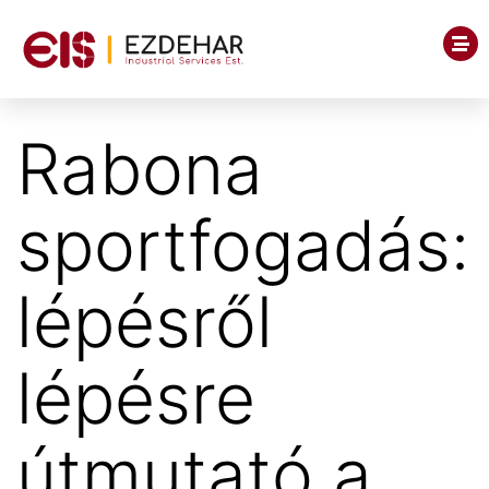
Rabona
sportfogadás:
lépésről
lépésre
útmutató a