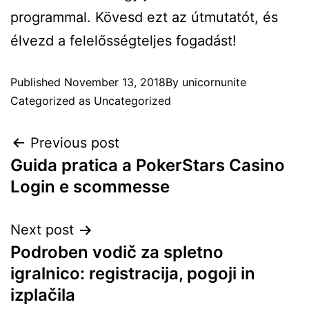
programmal. Kövesd ezt az útmutatót, és
élvezd a felelősségteljes fogadást!
Published
November 13, 2018
By
unicornunite
Categorized as
Uncategorized
Previous post
Guida pratica a PokerStars Casino
Login e scommesse
Next post
Podroben vodič za spletno
igralnico: registracija, pogoji in
izplačila