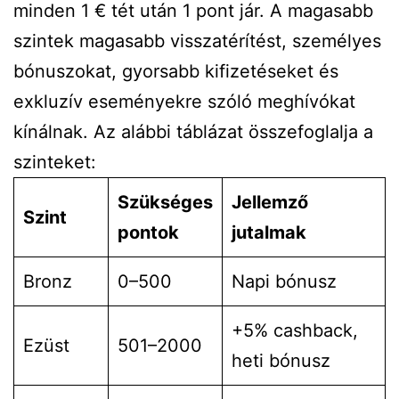
minden 1 € tét után 1 pont jár. A magasabb
szintek magasabb visszatérítést, személyes
bónuszokat, gyorsabb kifizetéseket és
exkluzív eseményekre szóló meghívókat
kínálnak. Az alábbi táblázat összefoglalja a
szinteket:
Szükséges
Jellemző
Szint
pontok
jutalmak
Bronz
0–500
Napi bónusz
+5% cashback,
Ezüst
501–2000
heti bónusz