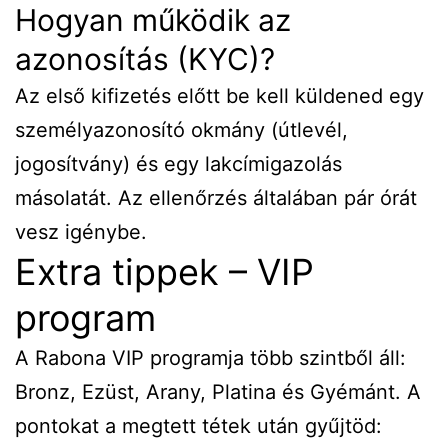
Hogyan működik az
azonosítás (KYC)?
Az első kifizetés előtt be kell küldened egy
személyazonosító okmány (útlevél,
jogosítvány) és egy lakcímigazolás
másolatát. Az ellenőrzés általában pár órát
vesz igénybe.
Extra tippek – VIP
program
A Rabona VIP programja több szintből áll:
Bronz, Ezüst, Arany, Platina és Gyémánt. A
pontokat a megtett tétek után gyűjtöd: