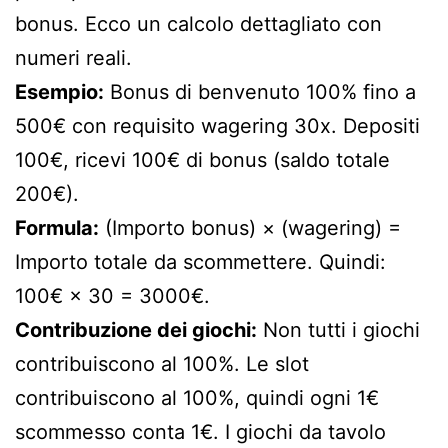
bonus. Ecco un calcolo dettagliato con
numeri reali.
Esempio:
Bonus di benvenuto 100% fino a
500€ con requisito wagering 30x. Depositi
100€, ricevi 100€ di bonus (saldo totale
200€).
Formula:
(Importo bonus) × (wagering) =
Importo totale da scommettere. Quindi:
100€ × 30 = 3000€.
Contribuzione dei giochi:
Non tutti i giochi
contribuiscono al 100%. Le slot
contribuiscono al 100%, quindi ogni 1€
scommesso conta 1€. I giochi da tavolo