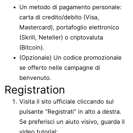
Un metodo di pagamento personale:
carta di credito/debito (Visa,
Mastercard), portafoglio elettronico
(Skrill, Neteller) o criptovaluta
(Bitcoin).
(Opzionale) Un codice promozionale
se offerto nelle campagne di
benvenuto.
Registration
Visita il sito ufficiale cliccando sul
pulsante “Registrati” in alto a destra.
Se preferisci un aiuto visivo, guarda il
video tutorial: