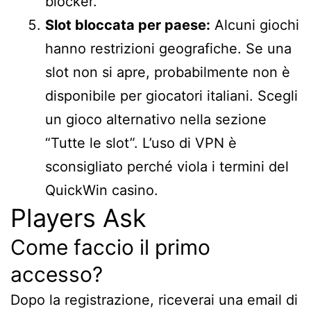
blocker.
Slot bloccata per paese:
Alcuni giochi
hanno restrizioni geografiche. Se una
slot non si apre, probabilmente non è
disponibile per giocatori italiani. Scegli
un gioco alternativo nella sezione
“Tutte le slot”. L’uso di VPN è
sconsigliato perché viola i termini del
QuickWin casino.
Players Ask
Come faccio il primo
accesso?
Dopo la registrazione, riceverai una email di