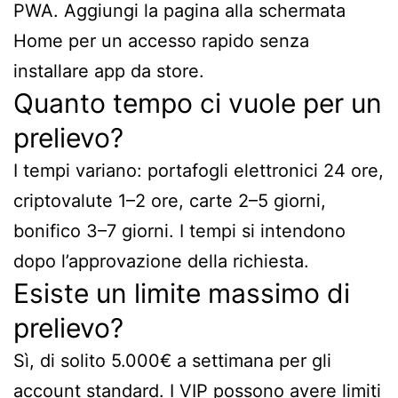
PWA. Aggiungi la pagina alla schermata
Home per un accesso rapido senza
installare app da store.
Quanto tempo ci vuole per un
prelievo?
I tempi variano: portafogli elettronici 24 ore,
criptovalute 1–2 ore, carte 2–5 giorni,
bonifico 3–7 giorni. I tempi si intendono
dopo l’approvazione della richiesta.
Esiste un limite massimo di
prelievo?
Sì, di solito 5.000€ a settimana per gli
account standard. I VIP possono avere limiti