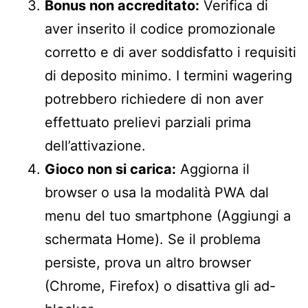
Bonus non accreditato:
Verifica di
aver inserito il codice promozionale
corretto e di aver soddisfatto i requisiti
di deposito minimo. I termini wagering
potrebbero richiedere di non aver
effettuato prelievi parziali prima
dell’attivazione.
Gioco non si carica:
Aggiorna il
browser o usa la modalità PWA dal
menu del tuo smartphone (Aggiungi a
schermata Home). Se il problema
persiste, prova un altro browser
(Chrome, Firefox) o disattiva gli ad-