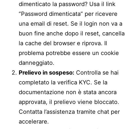
dimenticato la password? Usa il link
“Password dimenticata” per ricevere
una email di reset. Se il login non va a
buon fine anche dopo il reset, cancella
la cache del browser e riprova. Il
problema potrebbe essere un cookie
danneggiato.
Prelievo in sospeso:
Controlla se hai
completato la verifica KYC. Se la
documentazione non è stata ancora
approvata, il prelievo viene bloccato.
Contatta l’assistenza tramite chat per
accelerare.