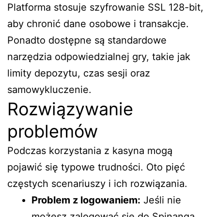
Platforma stosuje szyfrowanie SSL 128-bit,
aby chronić dane osobowe i transakcje.
Ponadto dostępne są standardowe
narzędzia odpowiedzialnej gry, takie jak
limity depozytu, czas sesji oraz
samowykluczenie.
Rozwiązywanie
problemów
Podczas korzystania z kasyna mogą
pojawić się typowe trudności. Oto pięć
częstych scenariuszy i ich rozwiązania.
Problem z logowaniem:
Jeśli nie
możesz zalogować się do Spinanga