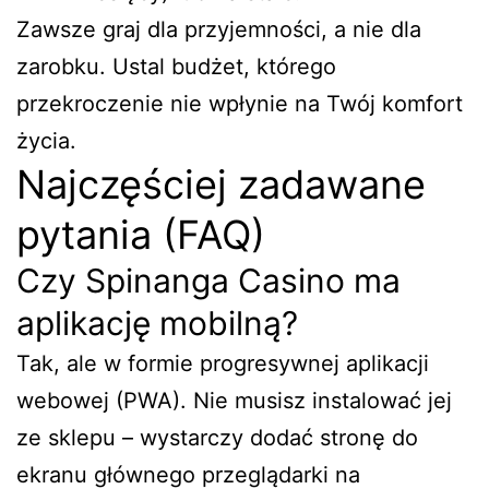
Zawsze graj dla przyjemności, a nie dla
zarobku. Ustal budżet, którego
przekroczenie nie wpłynie na Twój komfort
życia.
Najczęściej zadawane
pytania (FAQ)
Czy Spinanga Casino ma
aplikację mobilną?
Tak, ale w formie progresywnej aplikacji
webowej (PWA). Nie musisz instalować jej
ze sklepu – wystarczy dodać stronę do
ekranu głównego przeglądarki na