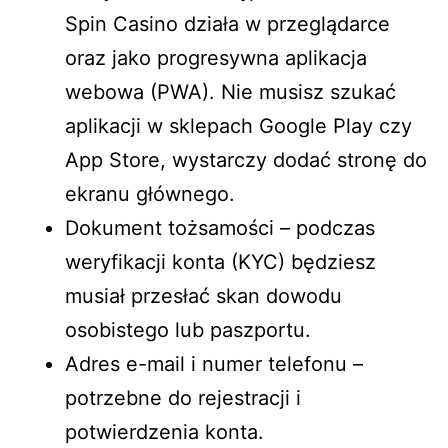
Spin Casino działa w przeglądarce
oraz jako progresywna aplikacja
webowa (PWA). Nie musisz szukać
aplikacji w sklepach Google Play czy
App Store, wystarczy dodać stronę do
ekranu głównego.
Dokument tożsamości – podczas
weryfikacji konta (KYC) będziesz
musiał przesłać skan dowodu
osobistego lub paszportu.
Adres e-mail i numer telefonu –
potrzebne do rejestracji i
potwierdzenia konta.