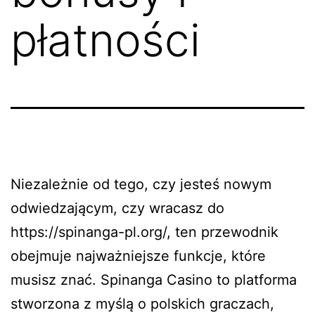
płatności
Niezależnie od tego, czy jesteś nowym
odwiedzającym, czy wracasz do
https://spinanga-pl.org/
, ten przewodnik
obejmuje najważniejsze funkcje, które
musisz znać. Spinanga Casino to platforma
stworzona z myślą o polskich graczach,