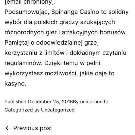
[email chroniony].
Podsumowując, Spinanga Casino to solidny
wybór dla polskich graczy szukających
różnorodnych gier i atrakcyjnych bonusów.
Pamiętaj o odpowiedzialnej grze,
korzystaniu z limitów i dokładnym czytaniu
regulaminów. Dzięki temu w pełni
wykorzystasz możliwości, jakie daje to
kasyno.
Published
December 25, 2016
By
unicornunite
Categorized as
Uncategorized
Previous post