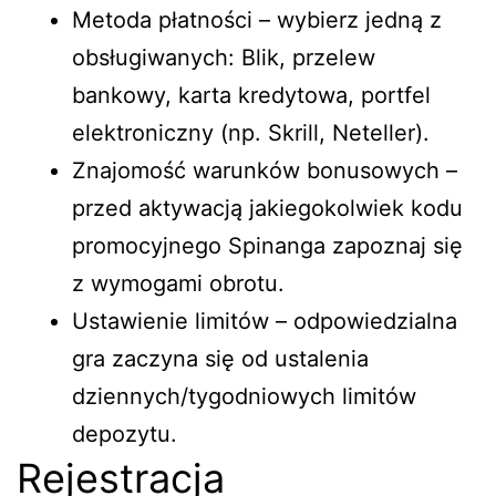
Metoda płatności – wybierz jedną z
obsługiwanych: Blik, przelew
bankowy, karta kredytowa, portfel
elektroniczny (np. Skrill, Neteller).
Znajomość warunków bonusowych –
przed aktywacją jakiegokolwiek kodu
promocyjnego Spinanga zapoznaj się
z wymogami obrotu.
Ustawienie limitów – odpowiedzialna
gra zaczyna się od ustalenia
dziennych/tygodniowych limitów
depozytu.
Rejestracja