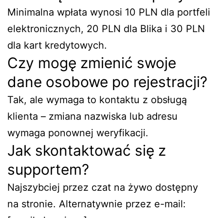
Minimalna wpłata wynosi 10 PLN dla portfeli
elektronicznych, 20 PLN dla Blika i 30 PLN
dla kart kredytowych.
Czy mogę zmienić swoje
dane osobowe po rejestracji?
Tak, ale wymaga to kontaktu z obsługą
klienta – zmiana nazwiska lub adresu
wymaga ponownej weryfikacji.
Jak skontaktować się z
supportem?
Najszybciej przez czat na żywo dostępny
na stronie. Alternatywnie przez e-mail: