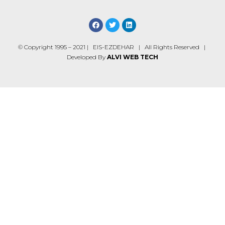
© Copyright 1995 – 2021 | EIS-EZDEHAR | All Rights Reserved |
Developed By
ALVI WEB TECH