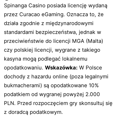
Spinanga Casino posiada licencję wydaną
przez Curacao eGaming. Oznacza to, że
działa zgodnie z międzynarodowymi
standardami bezpieczeństwa, jednak w
przeciwieństwie do licencji MGA (Malta)
czy polskiej licencji, wygrane z takiego
kasyna mogą podlegać lokalnemu
opodatkowaniu.
Wskazówka:
W Polsce
dochody z hazardu online (poza legalnymi
bukmacherami) są opodatkowane 10%
podatkiem od wygranej powyżej 2.000
PLN. Przed rozpoczęciem gry skonsultuj się
z doradcą podatkowym.