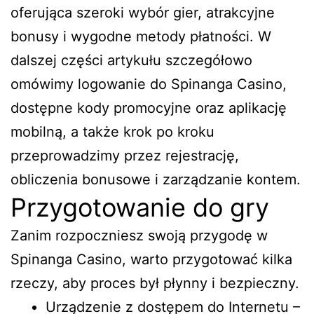
oferująca szeroki wybór gier, atrakcyjne
bonusy i wygodne metody płatności. W
dalszej części artykułu szczegółowo
omówimy logowanie do Spinanga Casino,
dostępne kody promocyjne oraz aplikację
mobilną, a także krok po kroku
przeprowadzimy przez rejestrację,
obliczenia bonusowe i zarządzanie kontem.
Przygotowanie do gry
Zanim rozpoczniesz swoją przygodę w
Spinanga Casino, warto przygotować kilka
rzeczy, aby proces był płynny i bezpieczny.
Urządzenie z dostępem do Internetu –