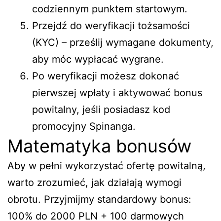
codziennym punktem startowym.
Przejdź do weryfikacji tożsamości
(KYC) – prześlij wymagane dokumenty,
aby móc wypłacać wygrane.
Po weryfikacji możesz dokonać
pierwszej wpłaty i aktywować bonus
powitalny, jeśli posiadasz kod
promocyjny Spinanga.
Matematyka bonusów
Aby w pełni wykorzystać ofertę powitalną,
warto zrozumieć, jak działają wymogi
obrotu. Przyjmijmy standardowy bonus:
100% do 2000 PLN + 100 darmowych