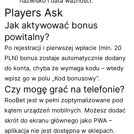
nazwisko i data ważności.
Players Ask
Jak aktywować bonus
powitalny?
Po rejestracji i pierwszej wpłacie (min. 20
PLN) bonus zostaje automatycznie dodany
do konta, chyba że wymaga kodu – wtedy
wpisz go w polu „Kod bonusowy”.
Czy mogę grać na telefonie?
RooBet jest w pełni zoptymalizowane pod
kątem urządzeń mobilnych. Możesz dodać
skrót do ekranu głównego jako PWA –
aplikacja nie jest dostępna w sklepach.