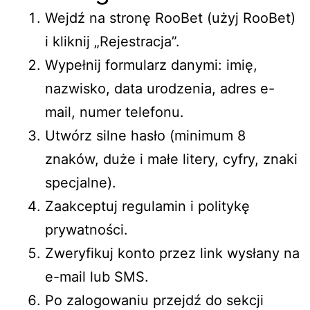
Wejdź na stronę RooBet (użyj
RooBet
)
i kliknij „Rejestracja”.
Wypełnij formularz danymi: imię,
nazwisko, data urodzenia, adres e-
mail, numer telefonu.
Utwórz silne hasło (minimum 8
znaków, duże i małe litery, cyfry, znaki
specjalne).
Zaakceptuj regulamin i politykę
prywatności.
Zweryfikuj konto przez link wysłany na
e-mail lub SMS.
Po zalogowaniu przejdź do sekcji