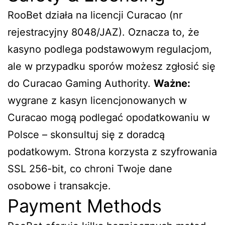
RooBet działa na licencji Curacao (nr
rejestracyjny 8048/JAZ). Oznacza to, że
kasyno podlega podstawowym regulacjom,
ale w przypadku sporów możesz zgłosić się
do Curacao Gaming Authority.
Ważne:
wygrane z kasyn licencjonowanych w
Curacao mogą podlegać opodatkowaniu w
Polsce – skonsultuj się z doradcą
podatkowym. Strona korzysta z szyfrowania
SSL 256-bit, co chroni Twoje dane
osobowe i transakcje.
Payment Methods