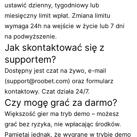
ustawić dzienny, tygodniowy lub
miesięczny limit wpłat. Zmiana limitu
wymaga 24h na wejście w życie lub 7 dni
na podwyższenie.
Jak skontaktować się z
supportem?
Dostępny jest czat na żywo, e-mail
(support@roobet.com) oraz formularz
kontaktowy. Czat działa 24/7.
Czy mogę grać za darmo?
Większość gier ma tryb demo – możesz
grać bez ryzyka, nie wpłacając środków.
Pamiętaj jednak, że wygrane w trybie demo