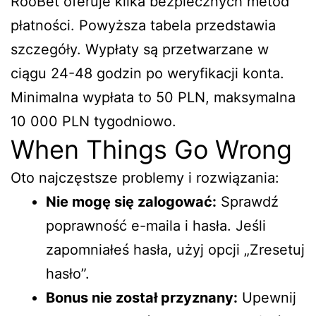
RooBet oferuje kilka bezpiecznych metod
płatności. Powyższa tabela przedstawia
szczegóły. Wypłaty są przetwarzane w
ciągu 24-48 godzin po weryfikacji konta.
Minimalna wypłata to 50 PLN, maksymalna
10 000 PLN tygodniowo.
When Things Go Wrong
Oto najczęstsze problemy i rozwiązania:
Nie mogę się zalogować:
Sprawdź
poprawność e-maila i hasła. Jeśli
zapomniałeś hasła, użyj opcji „Zresetuj
hasło”.
Bonus nie został przyznany:
Upewnij