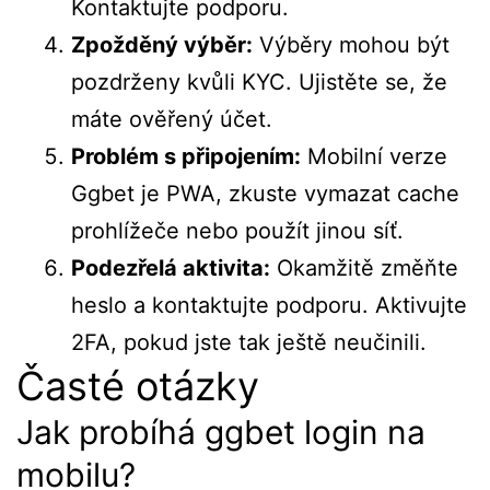
Kontaktujte podporu.
Zpožděný výběr:
Výběry mohou být
pozdrženy kvůli KYC. Ujistěte se, že
máte ověřený účet.
Problém s připojením:
Mobilní verze
Ggbet je PWA, zkuste vymazat cache
prohlížeče nebo použít jinou síť.
Podezřelá aktivita:
Okamžitě změňte
heslo a kontaktujte podporu. Aktivujte
2FA, pokud jste tak ještě neučinili.
Časté otázky
Jak probíhá ggbet login na
mobilu?