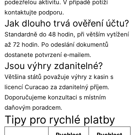
podezřelou aktivitu. V případě potíží
kontaktujte podporu.
Jak dlouho trvá ověření účtu?
Standardně do 48 hodin, při větším vytížení
až 72 hodin. Po odeslání dokumentů
dostanete potvrzení e‑mailem.
Jsou výhry zdanitelné?
Většina států považuje výhry z kasin s
licencí Curacao za zdanitelný příjem.
Doporučujeme konzultaci s místním
daňovým poradcem.
Tipy pro rychlé platby