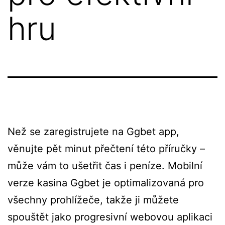
hru
Než se zaregistrujete na
Ggbet app
,
věnujte pět minut přečtení této příručky –
může vám to ušetřit čas i peníze. Mobilní
verze kasina Ggbet je optimalizovaná pro
všechny prohlížeče, takže ji můžete
spouštět jako progresivní webovou aplikaci