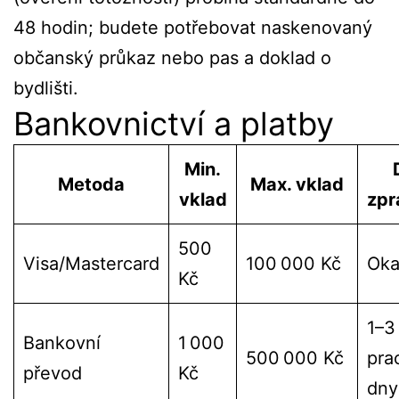
48 hodin; budete potřebovat naskenovaný
občanský průkaz nebo pas a doklad o
bydlišti.
Bankovnictví a platby
Min.
Metoda
Max. vklad
vklad
zpr
500
Visa/Mastercard
100 000 Kč
Oka
Kč
1–3
Bankovní
1 000
500 000 Kč
pra
převod
Kč
dny