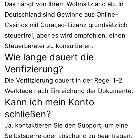
Das hängt von Ihrem Wohnsitzland ab. In
Deutschland sind Gewinne aus Online-
Casinos mit Curaçao-Lizenz grundsätzlich
steuerfrei, aber es wird empfohlen, einen
Steuerberater zu konsultieren.
Wie lange dauert die
Verifizierung?
Die Verifizierung dauert in der Regel 1–2
Werktage nach Einreichung der Dokumente.
Kann ich mein Konto
schließen?
Ja, kontaktieren Sie den Support, um eine
Selbstsperre oder Löschung zu beantragen.