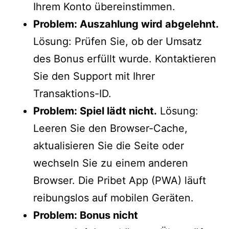
Ihrem Konto übereinstimmen.
Problem: Auszahlung wird abgelehnt.
Lösung: Prüfen Sie, ob der Umsatz
des Bonus erfüllt wurde. Kontaktieren
Sie den Support mit Ihrer
Transaktions-ID.
Problem: Spiel lädt nicht.
Lösung:
Leeren Sie den Browser-Cache,
aktualisieren Sie die Seite oder
wechseln Sie zu einem anderen
Browser. Die Pribet App (PWA) läuft
reibungslos auf mobilen Geräten.
Problem: Bonus nicht