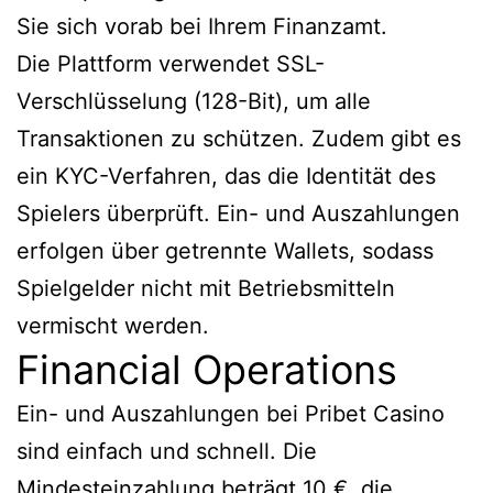
Sie sich vorab bei Ihrem Finanzamt.
Die Plattform verwendet SSL-
Verschlüsselung (128-Bit), um alle
Transaktionen zu schützen. Zudem gibt es
ein KYC-Verfahren, das die Identität des
Spielers überprüft. Ein- und Auszahlungen
erfolgen über getrennte Wallets, sodass
Spielgelder nicht mit Betriebsmitteln
vermischt werden.
Financial Operations
Ein- und Auszahlungen bei Pribet Casino
sind einfach und schnell. Die
Mindesteinzahlung beträgt 10 €, die