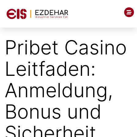
Pribet Casino
Leitfaden:
Anmeldung,
Bonus und
Sicherheit