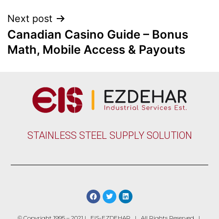
Next post
Canadian Casino Guide – Bonus
Math, Mobile Access & Payouts
STAINLESS STEEL SUPPLY SOLUTION
© Copyright 1995 – 2021 | EIS-EZDEHAR | All Rights Reserved |