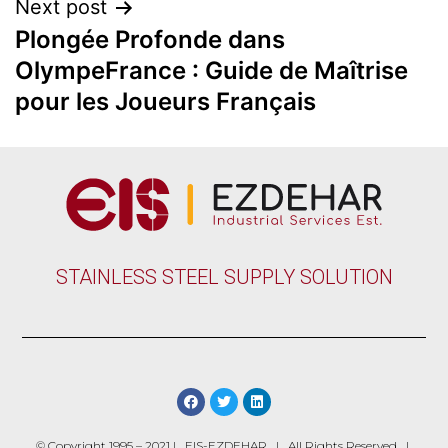
Next post
Plongée Profonde dans
OlympeFrance : Guide de Maîtrise
pour les Joueurs Français
STAINLESS STEEL SUPPLY SOLUTION
© Copyright 1995 – 2021 | EIS-EZDEHAR | All Rights Reserved |