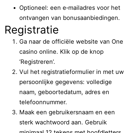
Optioneel: een e‑mailadres voor het
ontvangen van bonusaanbiedingen.
Registratie
Ga naar de officiële website van One
casino online. Klik op de knop
‘Registreren’.
Vul het registratieformulier in met uw
persoonlijke gegevens: volledige
naam, geboortedatum, adres en
telefoonnummer.
Maak een gebruikersnaam en een
sterk wachtwoord aan. Gebruik
minimaal 12 tekens met hoofdletters,