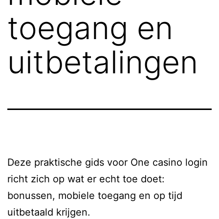
toegang en
uitbetalingen
Deze praktische gids voor
One casino login
richt zich op wat er echt toe doet:
bonussen, mobiele toegang en op tijd
uitbetaald krijgen.