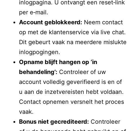
inlogpagina. U ontvangt een reset‑link
per e‑mail.
Account geblokkeerd:
Neem contact
op met de klantenservice via live chat.
Dit gebeurt vaak na meerdere mislukte
inlogpogingen.
Opname blijft hangen op ‘in
behandeling’:
Controleer of uw
account volledig geverifieerd is en of
u aan de inzetvereisten hebt voldaan.
Contact opnemen versnelt het proces
vaak.
Bonus niet gecrediteerd:
Controleer