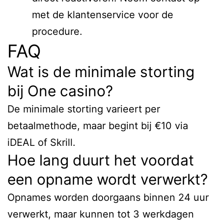
met de klantenservice voor de
procedure.
FAQ
Wat is de minimale storting
bij One casino?
De minimale storting varieert per
betaalmethode, maar begint bij €10 via
iDEAL of Skrill.
Hoe lang duurt het voordat
een opname wordt verwerkt?
Opnames worden doorgaans binnen 24 uur
verwerkt, maar kunnen tot 3 werkdagen