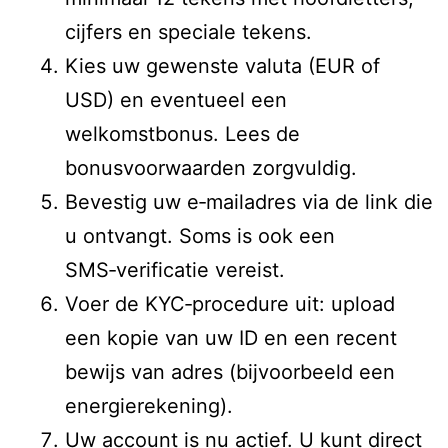
cijfers en speciale tekens.
Kies uw gewenste valuta (EUR of
USD) en eventueel een
welkomstbonus. Lees de
bonusvoorwaarden zorgvuldig.
Bevestig uw e‑mailadres via de link die
u ontvangt. Soms is ook een
SMS‑verificatie vereist.
Voer de KYC‑procedure uit: upload
een kopie van uw ID en een recent
bewijs van adres (bijvoorbeeld een
energierekening).
Uw account is nu actief. U kunt direct