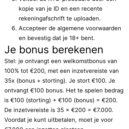
kopie van je ID en een recente
rekeningafschrift te uploaden.
Accepteer de algemene voorwaarden
en bevestig dat je 18+ bent.
Je bonus berekenen
Stel: je ontvangt een welkomstbonus van
100% tot €200, met een inzetvereiste van
35x (bonus + storting). Je stort €100. Je
ontvangt €100 bonus. Het te spelen bedrag
is €100 (storting) + €100 (bonus) = €200.
De inzetvereiste is 35 × €200 = €7.000.
Voordat je kunt uitbetalen, moet je voor