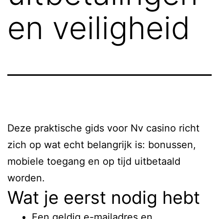
en veiligheid
Deze praktische gids voor
Nv casino
richt
zich op wat echt belangrijk is: bonussen,
mobiele toegang en op tijd uitbetaald
worden.
Wat je eerst nodig hebt
Een geldig e-mailadres en