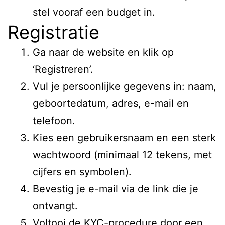
stel vooraf een budget in.
Registratie
Ga naar de website en klik op
‘Registreren’.
Vul je persoonlijke gegevens in: naam,
geboortedatum, adres, e-mail en
telefoon.
Kies een gebruikersnaam en een sterk
wachtwoord (minimaal 12 tekens, met
cijfers en symbolen).
Bevestig je e-mail via de link die je
ontvangt.
Voltooi de KYC-procedure door een