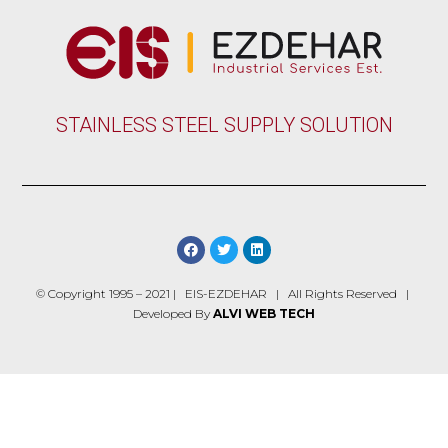
STAINLESS STEEL SUPPLY SOLUTION
© Copyright 1995 – 2021 | EIS-EZDEHAR | All Rights Reserved |
Developed By
ALVI WEB TECH