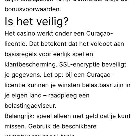
bonusvoorwaarden.
Is het veilig?
Het casino werkt onder een Curaçao-
licentie. Dat betekent dat het voldoet aan
basisregels voor eerlijk spel en
klantbescherming. SSL-encryptie beveiligt
je gegevens. Let op: bij een Curaçao-
licentie kunnen je winsten belastbaar zijn in
je eigen land – raadpleeg een
belastingadviseur.
Belangrijk: speel alleen met geld dat je kunt
missen. Gebruik de beschikbare