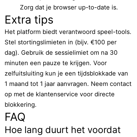
Zorg dat je browser up-to-date is.
Extra tips
Het platform biedt verantwoord speel-tools.
Stel stortingslimieten in (bijv. €100 per
dag). Gebruik de sessielimiet om na 30
minuten een pauze te krijgen. Voor
zelfuitsluiting kun je een tijdsblokkade van
1 maand tot 1 jaar aanvragen. Neem contact
op met de klantenservice voor directe
blokkering.
FAQ
Hoe lang duurt het voordat