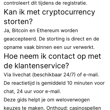
controleert dit tijdens de registratie.
Kan ik met cryptocurrency
storten?
Ja, Bitcoin en Ethereum worden
geaccepteerd. De storting is direct en de
opname vaak binnen een uur verwerkt.
Hoe neem ik contact op met
de klantenservice?
Via livechat (beschikbaar 24/7) of e-mail.
De reactietijd is gemiddeld 10 minuten voor
chat, 24 uur voor e-mail.
Deze gids helpt je om weloverwogen
keuzes te maken. Onthoud: casinospellen