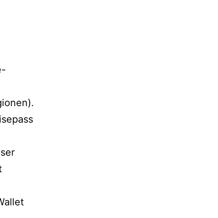
e-
gionen).
eisepass
wser
t
Wallet