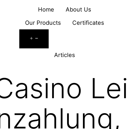
Home
About Us
Our Products
Certificates
Articles
 Casino Le
inzahlung,