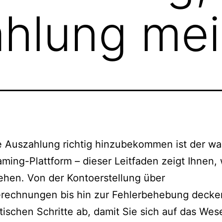
hlung mei
e Auszahlung richtig hinzubekommen ist der wa
aming-Plattform – dieser Leitfaden zeigt Ihnen, 
ehen. Von der Kontoerstellung über
rechnungen bis hin zur Fehlerbehebung decke
ktischen Schritte ab, damit Sie sich auf das Wes