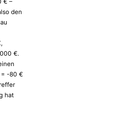
 € –
also den
nau
,
.000 €.
einen
 = -80 €
reffer
g hat