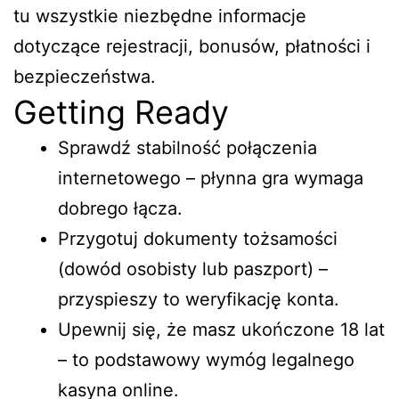
tu wszystkie niezbędne informacje
dotyczące rejestracji, bonusów, płatności i
bezpieczeństwa.
Getting Ready
Sprawdź stabilność połączenia
internetowego – płynna gra wymaga
dobrego łącza.
Przygotuj dokumenty tożsamości
(dowód osobisty lub paszport) –
przyspieszy to weryfikację konta.
Upewnij się, że masz ukończone 18 lat
– to podstawowy wymóg legalnego
kasyna online.