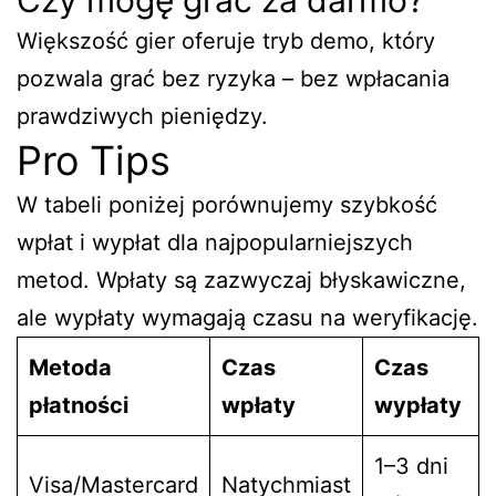
Czy mogę grać za darmo?
Większość gier oferuje tryb demo, który
pozwala grać bez ryzyka – bez wpłacania
prawdziwych pieniędzy.
Pro Tips
W tabeli poniżej porównujemy szybkość
wpłat i wypłat dla najpopularniejszych
metod. Wpłaty są zazwyczaj błyskawiczne,
ale wypłaty wymagają czasu na weryfikację.
Metoda
Czas
Czas
płatności
wpłaty
wypłaty
1–3 dni
Visa/Mastercard
Natychmiast