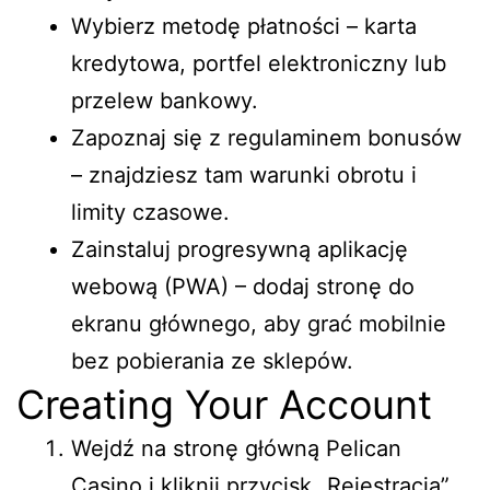
Wybierz metodę płatności – karta
kredytowa, portfel elektroniczny lub
przelew bankowy.
Zapoznaj się z regulaminem bonusów
– znajdziesz tam warunki obrotu i
limity czasowe.
Zainstaluj progresywną aplikację
webową (PWA) – dodaj stronę do
ekranu głównego, aby grać mobilnie
bez pobierania ze sklepów.
Creating Your Account
Wejdź na stronę główną Pelican
Casino i kliknij przycisk „Rejestracja”.