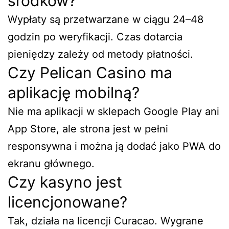
środków?
Wypłaty są przetwarzane w ciągu 24–48
godzin po weryfikacji. Czas dotarcia
pieniędzy zależy od metody płatności.
Czy Pelican Casino ma
aplikację mobilną?
Nie ma aplikacji w sklepach Google Play ani
App Store, ale strona jest w pełni
responsywna i można ją dodać jako PWA do
ekranu głównego.
Czy kasyno jest
licencjonowane?
Tak, działa na licencji Curacao. Wygrane