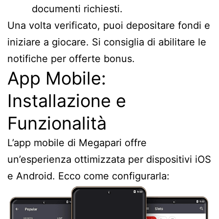
documenti richiesti.
Una volta verificato, puoi depositare fondi e
iniziare a giocare. Si consiglia di abilitare le
notifiche per offerte bonus.
App Mobile:
Installazione e
Funzionalità
L’app mobile di Megapari offre
un’esperienza ottimizzata per dispositivi iOS
e Android. Ecco come configurarla: