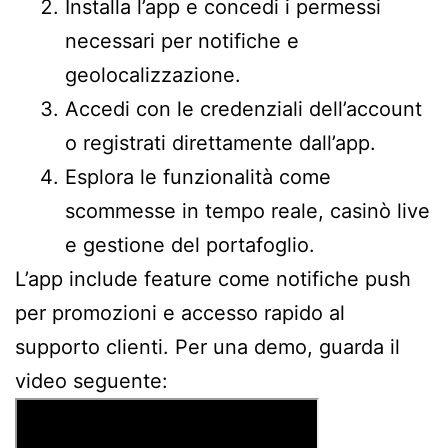
Installa l’app e concedi i permessi
necessari per notifiche e
geolocalizzazione.
Accedi con le credenziali dell’account
o registrati direttamente dall’app.
Esplora le funzionalità come
scommesse in tempo reale, casinò live
e gestione del portafoglio.
L’app include feature come notifiche push
per promozioni e accesso rapido al
supporto clienti. Per una demo, guarda il
video seguente: