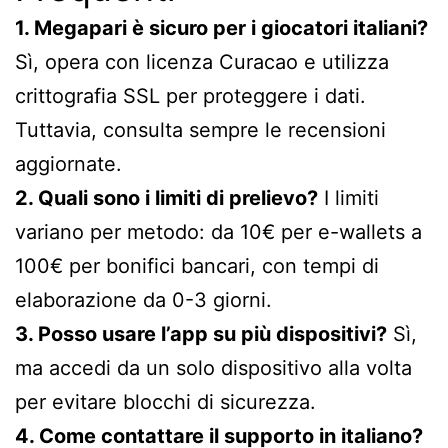
1. Megapari è sicuro per i giocatori italiani?
Sì, opera con licenza Curacao e utilizza
crittografia SSL per proteggere i dati.
Tuttavia, consulta sempre le recensioni
aggiornate.
2. Quali sono i limiti di prelievo?
I limiti
variano per metodo: da 10€ per e-wallets a
100€ per bonifici bancari, con tempi di
elaborazione da 0-3 giorni.
3. Posso usare l’app su più dispositivi?
Sì,
ma accedi da un solo dispositivo alla volta
per evitare blocchi di sicurezza.
4. Come contattare il supporto in italiano?