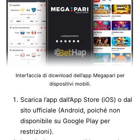
Interfaccia di download dell’app Megapari per
dispositivi mobili.
Scarica l’app dall’App Store (iOS) o dal
sito ufficiale (Android, poiché non
disponibile su Google Play per
restrizioni).