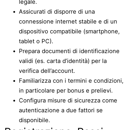
legale.
Assicurati di disporre di una
connessione internet stabile e di un
dispositivo compatibile (smartphone,
tablet o PC).
Prepara documenti di identificazione
validi (es. carta d’identità) per la
verifica dell’account.
Familiarizza con i termini e condizioni,
in particolare per bonus e prelievi.
Configura misure di sicurezza come
autenticazione a due fattori se
disponibile.