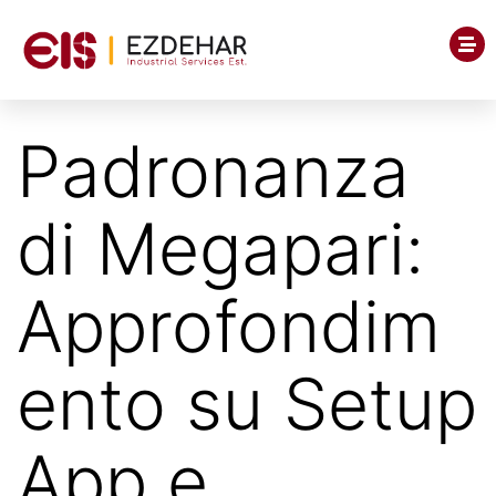
Padronanza
di Megapari:
Approfondim
ento su Setup
App e