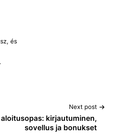
tsz, és
.
Next post
 aloitusopas: kirjautuminen,
sovellus ja bonukset