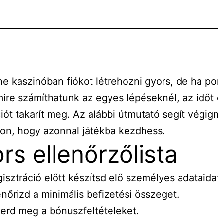
ne kaszinóban fiókot létrehozni gyors, de ha p
mire számíthatunk az egyes lépéseknél, az időt 
ciót takarít meg. Az alábbi útmutató segít végig
on, hogy azonnal játékba kezdhess.
rs ellenőrzőlista
isztráció előtt készítsd elő személyes adataida
enőrizd a minimális befizetési összeget.
erd meg a bónuszfeltételeket.