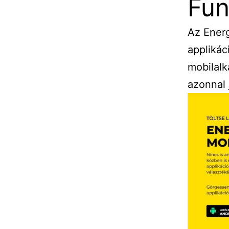
Fun
Az
Ener
applikác
mobilalk
azonnal 