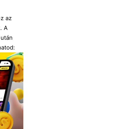
ez az
. A
 után
hatod: