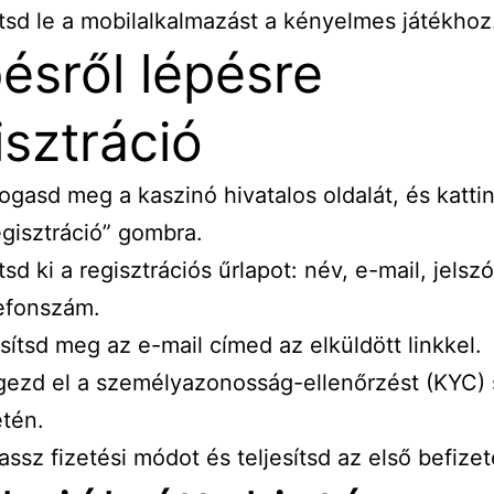
tsd le a mobilalkalmazást a kényelmes játékhoz
ésről lépésre
isztráció
ogasd meg a kaszinó hivatalos oldalát, és kattin
gisztráció” gombra.
tsd ki a regisztrációs űrlapot: név, e-mail, jelszó
efonszám.
sítsd meg az e-mail címed az elküldött linkkel.
ezd el a személyazonosság-ellenőrzést (KYC)
tén.
assz fizetési módot és teljesítsd az első befizet