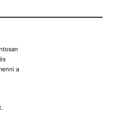
ontosan
és
menni a
t.