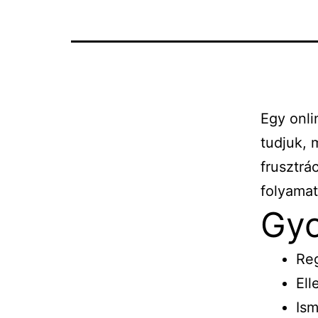
Egy onli
tudjuk, 
frusztrá
folyamat
Gyo
Reg
Ell
Ism