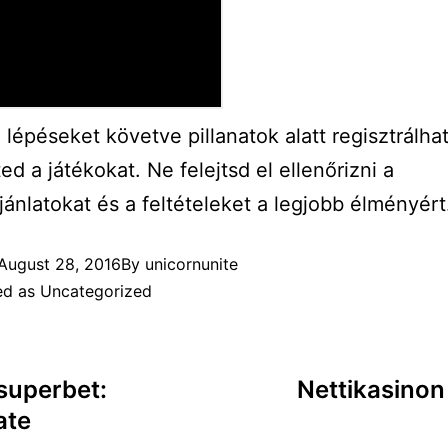
 lépéseket követve pillanatok alatt regisztrálha
ed a játékokat. Ne felejtsd el ellenőrizni a
ánlatokat és a feltételeket a legjobb élményért
August 28, 2016
By
unicornunite
ed as
Uncategorized
 superbet:
Nettikasinon
ate