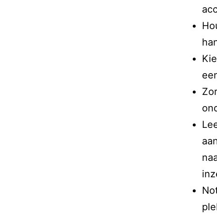
acc
Hou
han
Kie
een
Zor
on
Le
aan
naa
inz
Not
ple