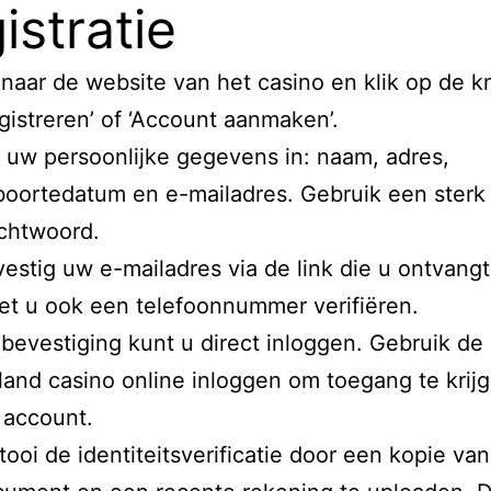
istratie
naar de website van het casino en klik op de k
gistreren’ of ‘Account aanmaken’.
 uw persoonlijke gegevens in: naam, adres,
oortedatum en e-mailadres. Gebruik een sterk
chtwoord.
estig uw e-mailadres via de link die u ontvang
t u ook een telefoonnummer verifiëren.
bevestiging kunt u direct inloggen. Gebruik de 
land casino online inloggen om toegang te krijg
 account.
tooi de identiteitsverificatie door een kopie va