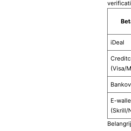
verificat
Bet
iDeal
Creditc
(Visa/M
Bankove
E-walle
(Skrill/
Belangri