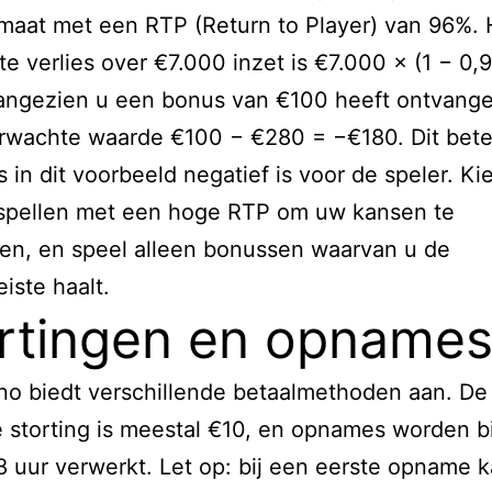
maat met een RTP (Return to Player) van 96%. 
e verlies over €7.000 inzet is €7.000 × (1 − 0,
angezien u een bonus van €100 heeft ontvangen
erwachte waarde €100 − €280 = −€180. Dit bete
 in dit voorbeeld negatief is voor de speler. Ki
spellen met een hoge RTP om uw kansen te
en, en speel alleen bonussen waarvan u de
eiste haalt.
rtingen en opname
no biedt verschillende betaalmethoden aan. De
 storting is meestal €10, en opnames worden 
8 uur verwerkt. Let op: bij een eerste opname 