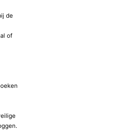
ij de
al of
 zoeken
eilige
loggen.