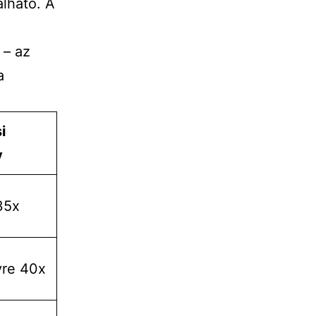
lható. A
 – az
a
i
y
35x
re 40x