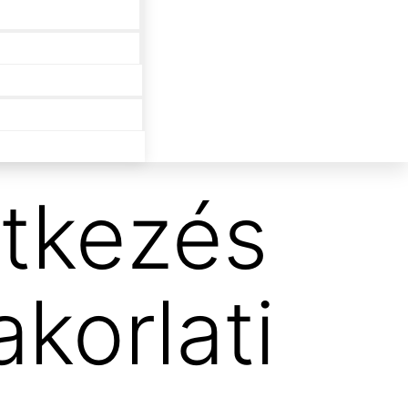
ntkezés
korlati