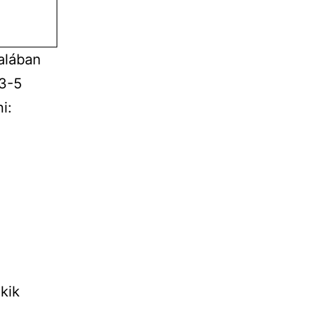
talában
 3-5
i:
kik