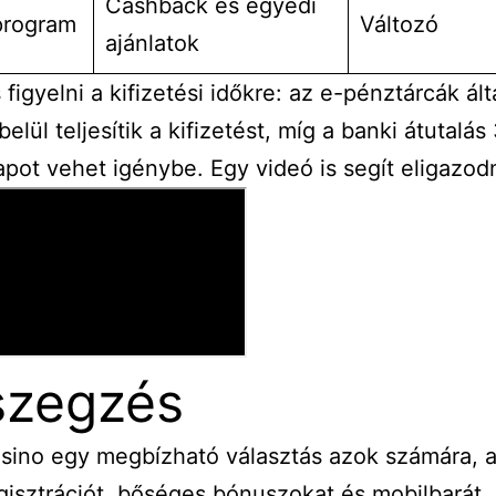
Cashback és egyedi
rogram
Változó
ajánlatok
figyelni a kifizetési időkre: az e-pénztárcák ál
elül teljesítik a kifizetést, míg a banki átutalás
ot vehet igénybe. Egy videó is segít eligazodn
szegzés
sino egy megbízható választás azok számára, a
gisztrációt, bőséges bónuszokat és mobilbarát