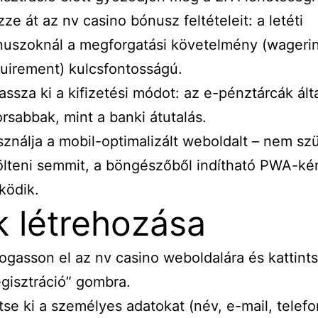
ze át az nv casino bónusz feltételeit: a letéti
uszoknál a megforgatási követelmény (wageri
uirement) kulcsfontosságú.
assza ki a kifizetési módot: az e-pénztárcák ált
rsabbak, mint a banki átutalás.
ználja a mobil-optimalizált weboldalt – nem s
ölteni semmit, a böngészőből indítható PWA-ké
ködik.
k létrehozása
ogasson el az nv casino weboldalára és kattint
gisztráció” gombra.
tse ki a személyes adatokat (név, e-mail, telef