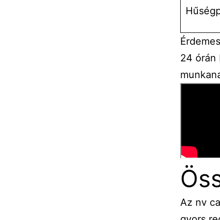
Hűségp
Érdemes 
24 órán b
munkanap
Ös
Az nv ca
gyors re