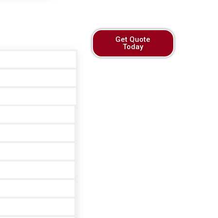
Get Quote
Today