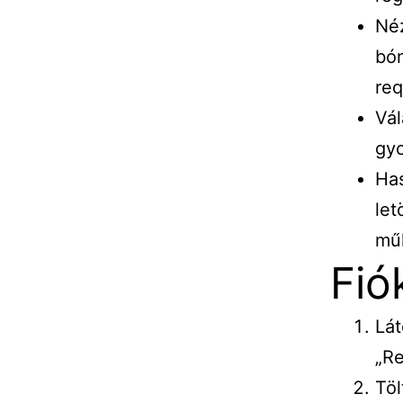
Néz
bón
req
Vál
gyo
Has
let
mű
Fió
Lát
„Re
Töl