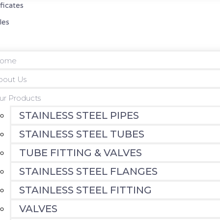
ificates
les
ome
bout Us
ur Products
STAINLESS STEEL PIPES
STAINLESS STEEL TUBES
TUBE FITTING & VALVES
STAINLESS STEEL FLANGES
STAINLESS STEEL FITTING
VALVES