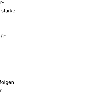
r-
 starke
ng-
 folgen
en