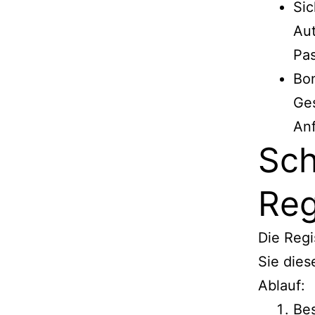
Sic
Aut
Pas
Bo
Ge
Anf
Sch
Reg
Die Regi
Sie dies
Ablauf:
Bes