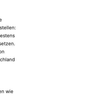
e
tellen:
destens
setzen.
ion
schland
en wie