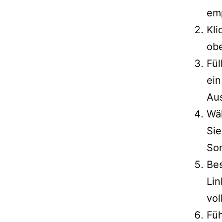
emp
Kli
obe
Fül
ein
Au
Wä
Sie
Son
Bes
Lin
vol
Füh