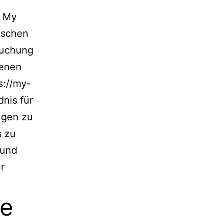
n My
tschen
rsuchung
tenen
s://my-
dnis für
ngen zu
s zu
 und
r
te