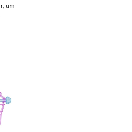
h, um
8