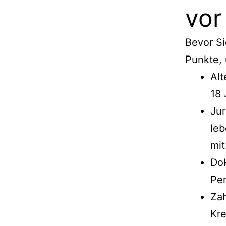
vor
Bevor Si
Punkte, 
Alt
18 
Jur
leb
mit
Do
Per
Zah
Kre