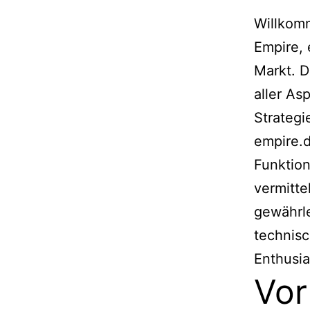
Willkom
Empire, 
Markt. D
aller As
Strategi
empire.d
Funktio
vermitte
gewährle
technisc
Enthusia
Vor