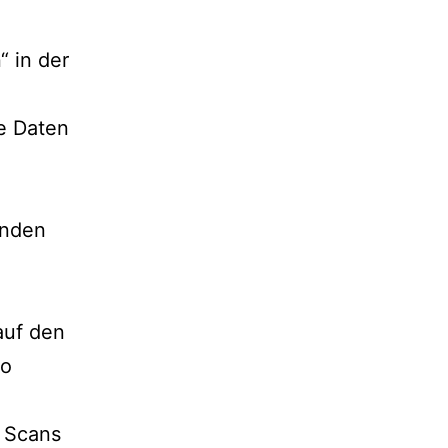
“ in der
he Daten
enden
auf den
to
e Scans