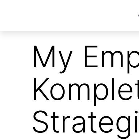
My Emp
Komplet
Strateg