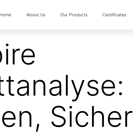
Home
About Us
Our Products
Certificates
ire
tanalyse:
ien, Sicher