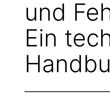
und Fe
Ein tec
Handbu