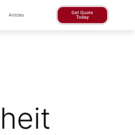
Get Quote
Articles
Today
heit