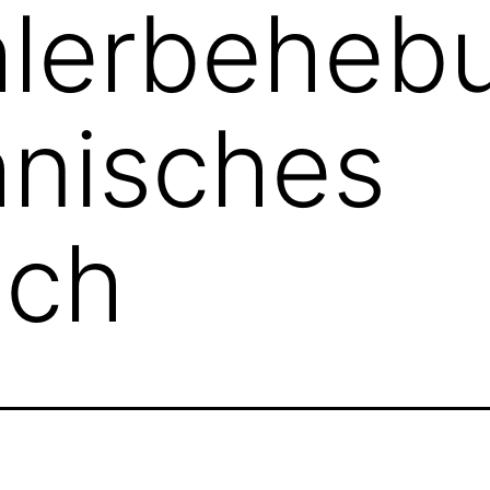
hlerbeheb
hnisches
ch