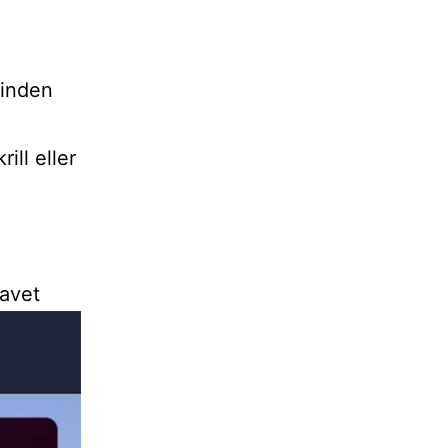
 inden
ill eller
avet