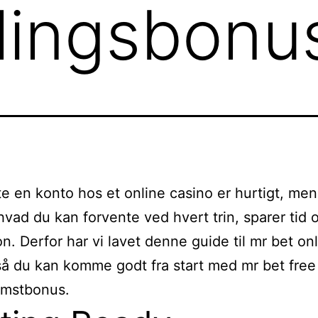
lingsbonu
te en konto hos et online casino er hurtigt, men
hvad du kan forvente ved hvert trin, sparer tid 
on. Derfor har vi lavet denne guide til mr bet on
så du kan komme godt fra start med mr bet free
omstbonus.