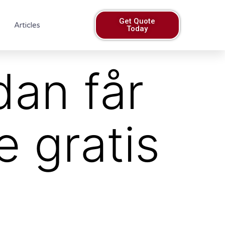
Get Quote
Articles
Today
dan får
e gratis