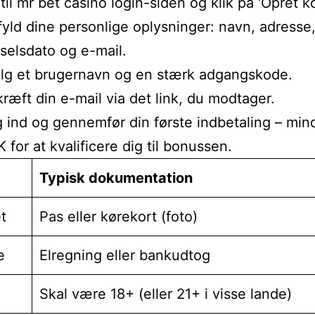
til mr bet casino login-siden og klik på ‘Opret ko
yld dine personlige oplysninger: navn, adresse
selsdato og e-mail.
lg et brugernavn og en stærk adgangskode.
ræft din e-mail via det link, du modtager.
 ind og gennemfør din første indbetaling – min
 for at kvalificere dig til bonussen.
Typisk dokumentation
et
Pas eller kørekort (foto)
e
Elregning eller bankudtog
Skal være 18+ (eller 21+ i visse lande)