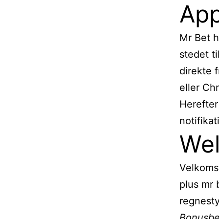
App
Mr Bet h
stedet t
direkte f
eller Ch
Herefte
notifikat
Wel
Velkomst
plus mr b
regnest
Bonusbe