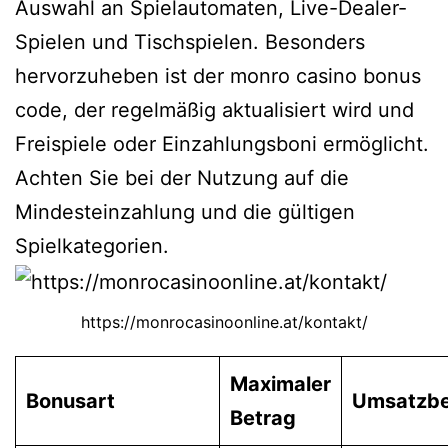
Auswahl an Spielautomaten, Live-Dealer-
Spielen und Tischspielen. Besonders
hervorzuheben ist der monro casino bonus
code, der regelmäßig aktualisiert wird und
Freispiele oder Einzahlungsboni ermöglicht.
Achten Sie bei der Nutzung auf die
Mindesteinzahlung und die gültigen
Spielkategorien.
https://monrocasinoonline.at/kontakt/
Maximaler
Bonusart
Umsatzbe
Betrag