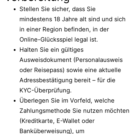
Stellen Sie sicher, dass Sie
mindestens 18 Jahre alt sind und sich
in einer Region befinden, in der
Online-Glücksspiel legal ist.
Halten Sie ein gültiges
Ausweisdokument (Personalausweis
oder Reisepass) sowie eine aktuelle
Adressbestätigung bereit – für die
KYC-Überprüfung.
Überlegen Sie im Vorfeld, welche
Zahlungsmethode Sie nutzen möchten
(Kreditkarte, E-Wallet oder
Banküberweisung), um