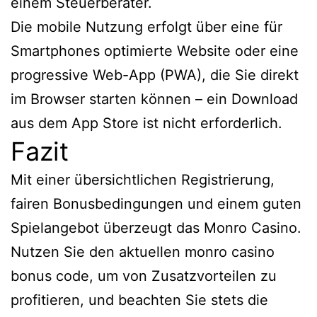
einem Steuerberater.
Die mobile Nutzung erfolgt über eine für
Smartphones optimierte Website oder eine
progressive Web-App (PWA), die Sie direkt
im Browser starten können – ein Download
aus dem App Store ist nicht erforderlich.
Fazit
Mit einer übersichtlichen Registrierung,
fairen Bonusbedingungen und einem guten
Spielangebot überzeugt das Monro Casino.
Nutzen Sie den aktuellen monro casino
bonus code, um von Zusatzvorteilen zu
profitieren, und beachten Sie stets die