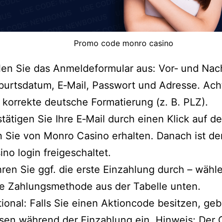
Promo code monro casino
len Sie das Anmeldeformular aus: Vor‑ und Na
urtsdatum, E‑Mail, Passwort und Adresse. Ach
 korrekte deutsche Formatierung (z. B. PLZ).
tätigen Sie Ihre E‑Mail durch einen Klick auf de
 Sie von Monro Casino erhalten. Danach ist d
ino login freigeschaltet.
ren Sie ggf. die erste Einzahlung durch – wähl
e Zahlungsmethode aus der Tabelle unten.
ional: Falls Sie einen Aktioncode besitzen, ge
sen während der Einzahlung ein. Hinweis: Der