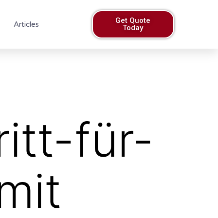
Get Quote
Articles
Today
itt-für-
mit