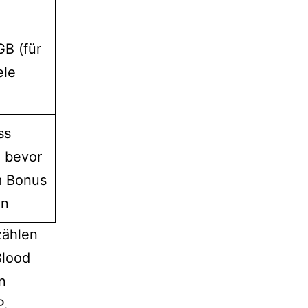
GB (für
ele
ss
 bevor
m Bonus
en
zählen
Blood
n
P.