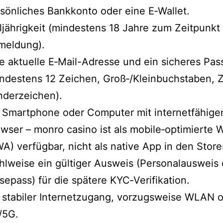
sönliches Bankkonto oder eine E‑Wallet.
ljährigkeit (mindestens 18 Jahre zum Zeitpunkt
meldung).
e aktuelle E‑Mail-Adresse und ein sicheres Pas
ndestens 12 Zeichen, Groß‑/Kleinbuchstaben, Zi
nderzeichen).
 Smartphone oder Computer mit internetfähig
wser – monro casino ist als mobile‑optimierte 
A) verfügbar, nicht als native App in den Store
lweise ein gültiger Ausweis (Personalausweis
sepass) für die spätere KYC‑Verifikation.
 stabiler Internetzugang, vorzugsweise WLAN 
/5G.