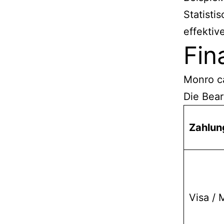
Statistis
effektiv
Fin
Monro c
Die Bear
Zahlu
Visa / 