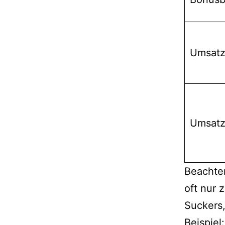
Umsatz
Umsatz
Beachten
oft nur 
Suckers,
Beispiel