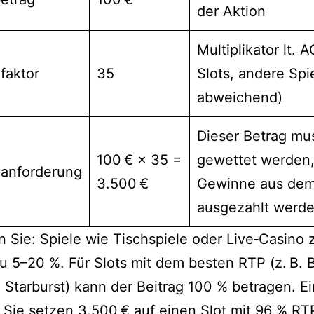
der Aktion
Multiplikator lt. A
faktor
35
Slots, andere Spi
abweichend)
Dieser Betrag mu
100 € × 35 =
gewettet werden,
anforderung
3.500 €
Gewinne aus de
ausgezahlt werd
 Sie: Spiele wie Tischspiele oder Live‑Casino 
zu 5–20 %. Für Slots mit dem besten RTP (z. B. 
 Starburst) kann der Beitrag 100 % betragen. Ei
: Sie setzen 3.500 € auf einen Slot mit 96 % RT