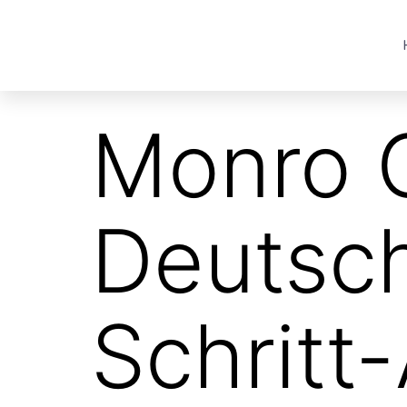
Monro 
Deutsch
Schritt