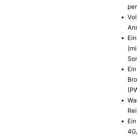
per
Vol
An
Ein
(mi
So
Ein
Bro
(PW
Wah
Rei
Ein
4G