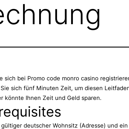
echnung
e sich bei
Promo code monro casino
registriere
ie sich fünf Minuten Zeit, um diesen Leitfade
er könnte Ihnen Zeit und Geld sparen.
requisites
 gültiger deutscher Wohnsitz (Adresse) und ein