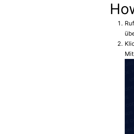
How
Ruf
übe
Kli
Mit