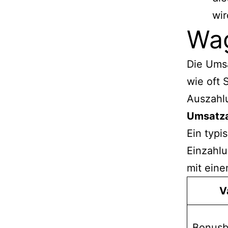
wir
Wag
Die Ums
wie oft
Auszahlu
Umsatza
Ein typi
Einzahlu
mit eine
V
Bonusb